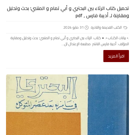
تحميل كتاب الرثاء بين البحتري و أبي تمام و المتنبي؛ بحث وتحليل
ومقارنة لـ أديبة فارس , pdf
الكتب القديمة والنادرة
31 مايو 2024
.▫️ بيانات الكتـاب ▫️. ● كتاب: الرثاء بين البحتري و أبي تمام و المتنبي؛ بحث وتحليل ومقارنة
المؤلف: أديبة فارس الناشر: مطبعة الإعتدال لل...
اقرأ المزيد