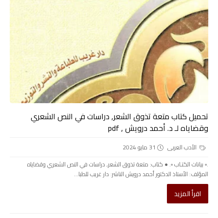
تحميل كتاب متعة تذوق الشعر, دراسات في النص الشعري
وقضاياه لـ د. أحمد درويش , pdf
الأدب العربى
31 مايو 2024
.▫️ بيانات الكتـاب ▫️. ● كتاب: متعة تذوق الشعر, دراسات في النص الشعري وقضاياه
المؤلف: الأستاذ الدكتور أحمد درويش الناشر: دار غريب للطبا...
اقرأ المزيد