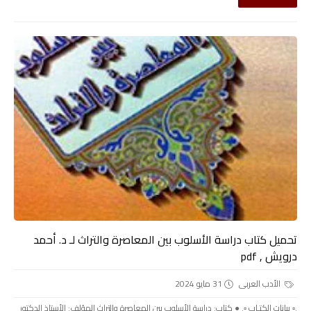
تحميل كتاب دراسة الأسلوب بين المعاصرة والتراث لـ د. أحمد
درويش , pdf
الأدب العربى
31 مايو 2024
.▫️ بيانات الكتـاب ▫️. ● كتاب: دراسة الأسلوب بين المعاصرة والتراث المؤلف: الأستاذ الدكتور