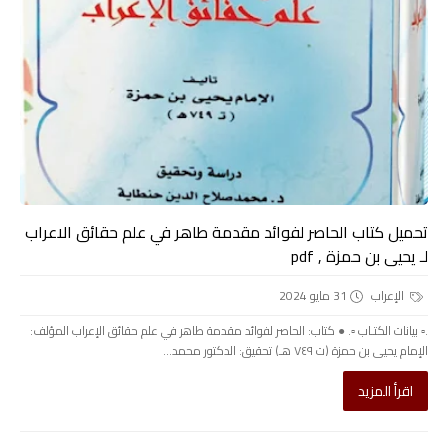
تحميل كتاب الحاصر لفوائد مقدمة طاهر في علم حقائق الاعراب
لـ يحيى بن حمزة , pdf
الإعراب
31 مايو 2024
.▫️ بيانات الكتـاب ▫️. ● كتاب: الحاصر لفوائد مقدمة طاهر في علم حقائق الإعراب المؤلف:
الإمام يحيى بن حمزة (ت ٧٤٩ هـ) تحقيق: الدكتور محمد...
اقرأ المزيد