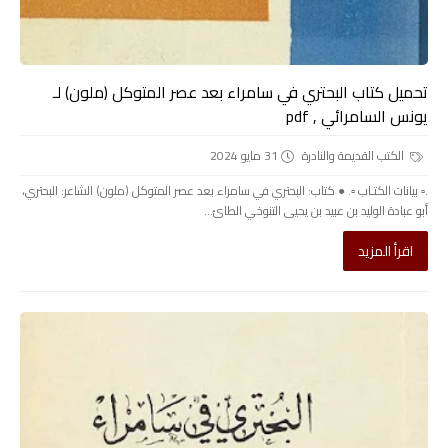
تحميل كتاب البحتري في سامراء بعد عصر المتوكل (ملون) لـ
يونس السامرائي , pdf
الكتب القديمة والنادرة
31 مايو 2024
.▫️ بيانات الكتـاب ▫️. ● كتاب: البحتري في سامراء بعد عصر المتوكل (ملون) الشاعر: البحتري،
أبو عبادة الوليد بن عبيد بن يحيى التنوخي الطائ...
اقرأ المزيد