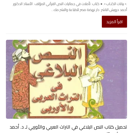
.▫️ بيانات الكتـاب ▫️. ● كتاب: تأملات في جماليات النص القرآني المؤلف: الأستاذ الدكتور
أحمد درويش الناشر: دار نهضة مصر للطباعة والنشر مك...
اقرأ المزيد
تحميل كتاب النص البلاغي في التراث العربي والأوربي لـ د. أحمد