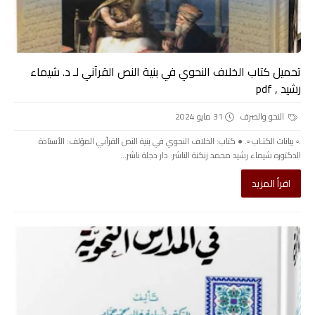
تحميل كتاب الخلاف النحوي في بنية النص القرآني لـ د. شيماء
رشيد , pdf
النحو والصرف
31 مايو 2024
.▫️ بيانات الكتـاب ▫️. ● كتاب: الخلاف النحوي في بنية النص القرآني المؤلف: الأستاذة
الدكتوره شيماء رشيد محمد زنكنة الناشر: دار دجلة ناشر...
اقرأ المزيد