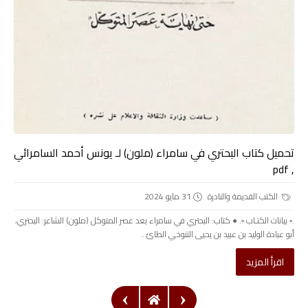
تحميل كتاب البحتري في سامراء (ملون) لـ يونس أحمد السامرائي
, pdf
الكتب القديمة والنادرة
31 مايو 2024
.▫️ بيانات الكتـاب ▫️. ● كتاب: البحتري في سامراء بعد عصر المتوكل (ملون) الشاعر: البحتري،
أبو عبادة الوليد بن عبيد بن يحيى التنوخي الطائ...
اقرأ المزيد
›
‹