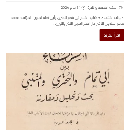
الكتب القديمة والنادرة
31 مايو 2024
.▫️ بيانات الكتـاب ▫️. ● كتاب: الكلام في شعر البحتري وأبي تمام (ملون) المؤلف: محمد
طاهر الجبلاوي الناشر: دار الفكر العربي للنشر والتوزي...
اقرأ المزيد