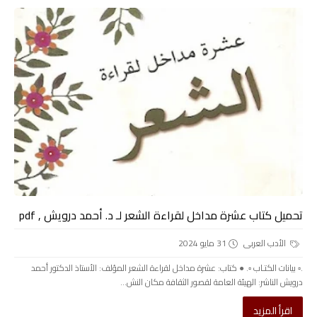
تحميل كتاب عشرة مداخل لقراءة الشعر لـ د. أحمد درويش , pdf
الأدب العربى
31 مايو 2024
.▫️ بيانات الكتـاب ▫️. ● كتاب: عشرة مداخل لقراءة الشعر المؤلف: الأستاذ الدكتور أحمد
درويش الناشر: الهيئة العامة لقصور الثقافة مكان النش...
اقرأ المزيد