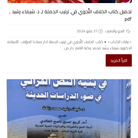
تحميل كتاب الخلاف النَّحوي في ترتيب الجملة لـ د. شيماء رشيد ,
pdf
النحو والصرف
31 مايو 2024
.▫️ بيانات الكتـاب ▫️. ● كتاب: الخلاف النَّحوي في ترتيب الجملة (دار صفاء) المؤلف: الأستاذة
الدكتوره شيماء رشيد محمد زنكنة الناشر: دار ص...
اقرأ المزيد