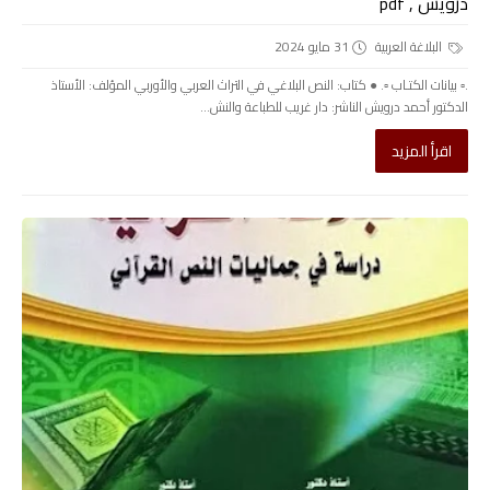
درويش , pdf
البلاغة العربية
31 مايو 2024
.▫️ بيانات الكتـاب ▫️. ● كتاب: النص البلاغي في التراث العربي والأوربي المؤلف: الأستاذ
الدكتور أحمد درويش الناشر: دار غريب للطباعة والنش...
اقرأ المزيد