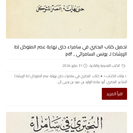
تحميل كتاب البحتري في سامراء حتى نهاية عصر المتوكل (ط
الإرشاد) لـ يونس السامرائي , pdf
الكتب القديمة والنادرة
31 مايو 2024
.▫️ بيانات الكتـاب ▫️. ● كتاب: البحتري في سامراء حتى نهاية عصر المتوكل (ط الإرشاد)
الشاعر: البحتري، أبو عبادة الوليد بن عبيد بن يحيى ال...
اقرأ المزيد