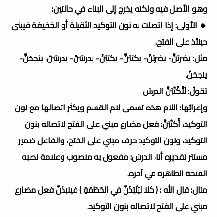
وهو الأصل فيه ولكنه يخرج إلى البناء في حالتين:
🔸 الأولى: إذا اتصلت به نون التوكيد الثقيلة أو الخفيفة فيبنى
حينئذ على الفتح.
مثل: يضربَنَّ- يضربَنْ- يكتبَنَّ- يكتبَنْ- يدرسَنَّ- يدرسَنْ، ينجحَنَّ-
ينجحَنْ.
تقولُ: لَأَكْتُبَنَّ الدرسَ
وإعرابُها: اللام هذه تسمى لام القسم ويكثر اتصالها مع نون
التوكيد، أَكتُبَنَّ: فعل مضارع مبني على الفتح لاتصاله بنون
التوكيد، ونون التوكيد حرف مبني على الفتح، والفاعل ضمير
مستتر تقديره أنا، الدرسَ: مفعول به منصوب وعلامة نصبه
الفتحة الظاهرة في آخره.
مثال: قال الله : ( كلا لَيُنْبَذَنَّ في الحُطَمَةِ ) فينبذَنَّ فعل مضارع
مبني على الفتح لاتصاله بنون التوكيد.