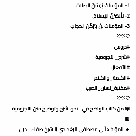
1- المؤمناتُ يُقِمْنَ الصلاةَ.
2- لأَنصُرَنْ الإسلامَ.
3- المؤمناتُ لنْ يترُكْنَ الحجابَ.
♡♡♡
#دروس
#شرح_الآجرومية
#الأفعال
#الكلمة_والكلام
#مكتبة_لسان_العرب
♡♡♡
📖 من كتاب الواضح في النحو، شرح وتوضيح متن الآجرومية
📙
🔹 المؤلف: أبى مصطفى البغدادي (الشيخ صفاء الدين