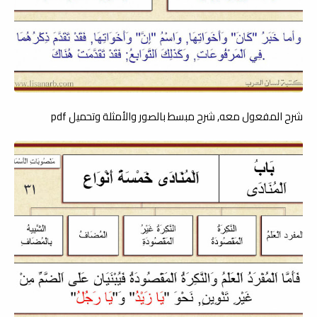
شرح المفعول معه, شرح مبسط بالصور والأمثلة وتحميل pdf