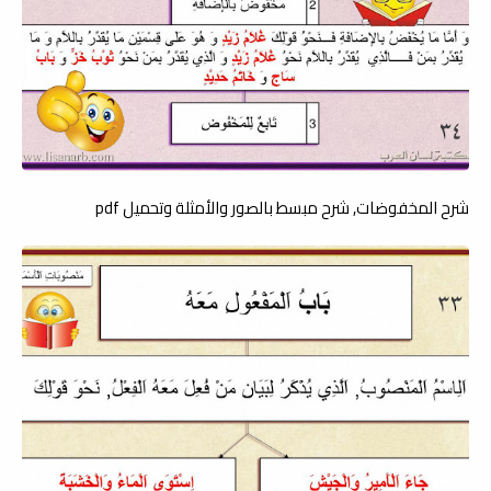
شرح المخفوضات, شرح مبسط بالصور والأمثلة وتحميل pdf