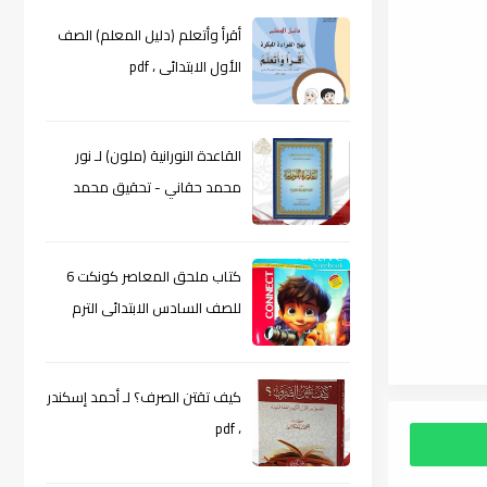
أقرأ وأتعلم (دليل المعلم) الصف
الأول الابتدائى ، pdf
القاعدة النورانية (ملون) لـ نور
محمد حقاني - تحقيق محمد
الراعى ، pdf
كتاب ملحق المعاصر كونكت 6
للصف السادس الابتدائى الترم
الأول 2024م ، pdf
كيف تقتن الصرف؟ لـ أحمد إسكندر
، pdf