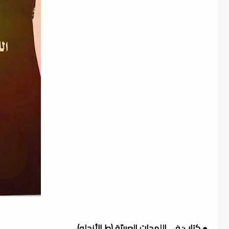
● كتاب: في اللهجات العربيّة (ط الأنجلو)