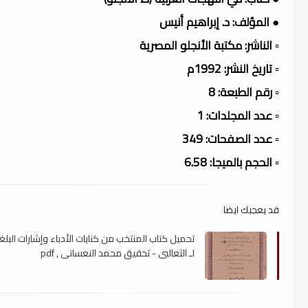
● المؤلف: د. إبراهيم أنيس
▫️ الناشر: مكتبة الأنجلو المصرية
▫️ تاريخ النشر: 1992م
▫️ رقم الطبعة: 8
▫️ عدد المجلدات: 1
▫️ عدد الصفحات: 349
▫️ الحجم بالميجا: 6.58
قد يعجبك ايضا
تحميل كتاب المنتخب من كنايات الأدباء وإشارات البلغ
لـ الثعالبي - تحقيق محمد النعسانى , pdf