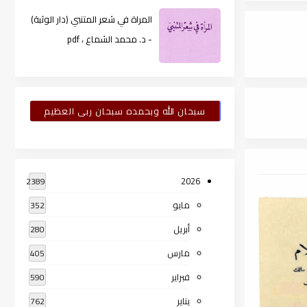
المراة في شعر المتنبي (دار الوثبة)
- د. محمد الشماع ، pdf
سبحان الله وبحمده سبحان ربى العظيم
2026
2389
مايو
352
أبريل
280
مارس
405
فبراير
590
يناير
762