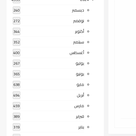
ديسمبر
240
نوفمبر
272
أكتوبر
344
سبتمبر
352
أغسطس
400
يوليو
267
يونيو
365
مايو
638
أبريل
494
مارس
459
فبراير
389
يناير
319