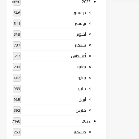
2023
6650
ديسمبر
546
نوفمبر
511
أكتوبر
848
سبتمبر
787
أغسطس
517
يوليو
200
يونيو
462
مايو
939
أبريل
948
مارس
892
2022
7148
ديسمبر
253