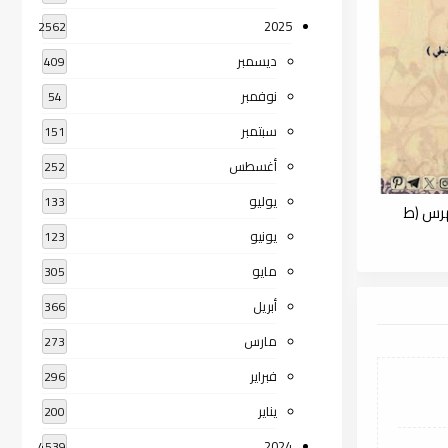
2025
2562
ديسمبر
409
نوفمبر
54
سبتمبر
151
أغسطس
252
يوليو
133
هرس (ط
يونيو
123
مايو
305
أبريل
366
مارس
273
فبراير
296
يناير
200
2024
4539