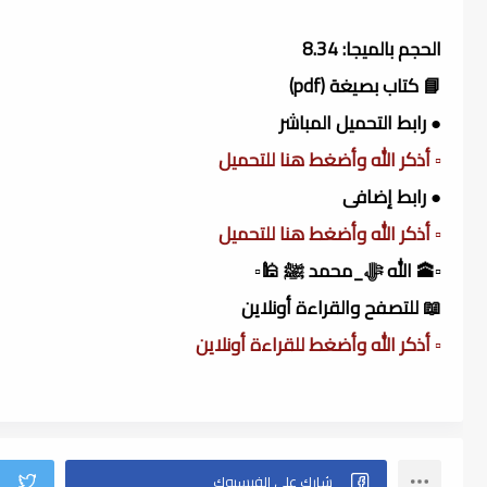
الحجم بالميجا: 8.34
📘 كتاب بصيغة (pdf)
● رابط التحميل المباشر
▫️ أذكر الله وأضغط هنا للتحميل
● رابط إضافى
▫️ أذكر الله وأضغط هنا للتحميل
▫️🕋 الله ﷻ_محمد ﷺ 🕌▫️
📖 للتصفح والقراءة أونلاين
▫️ أذكر الله وأضغط للقراءة أونلاين