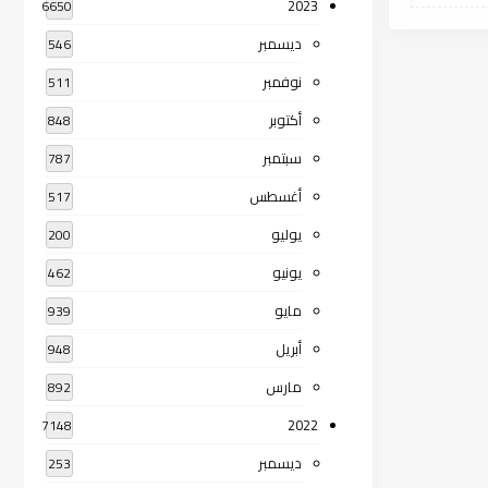
2023
6650
ديسمبر
546
نوفمبر
511
أكتوبر
848
سبتمبر
787
أغسطس
517
يوليو
200
يونيو
462
مايو
939
أبريل
948
مارس
892
2022
7148
ديسمبر
253