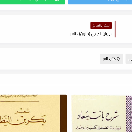
المقال السابق
ديوان البرعي (ملون) ، pdf
بى
كتب pdf