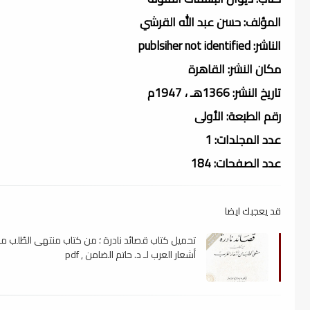
المؤلف: حسن عبد الله القرشي
الناشر: publsiher not identified
مكان النشر: القاهرة
تاريخ النشر: 1366هـ ، 1947م
رقم الطبعة: الأولى
عدد المجلدات: 1
عدد الصفحات: 184
قد يعجبك ايضا
تحميل كتاب قصائد نادرة ؛ من كتاب منتهى الطّلب م
أشعار العرب لـ د. حاتم الضامن , pdf