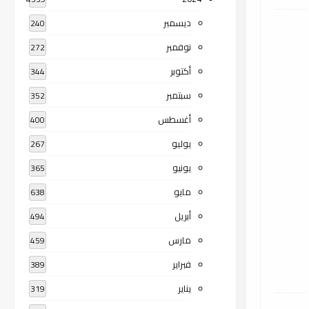
ديسمبر
240
نوفمبر
272
أكتوبر
344
سبتمبر
352
أغسطس
400
يوليو
267
يونيو
365
مايو
638
أبريل
494
مارس
459
فبراير
389
يناير
319