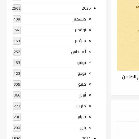
2025
2562
ديسمبر
409
نوفمبر
54
سبتمبر
151
أغسطس
252
يوليو
133
يونيو
123
م الضامن
مايو
305
أبريل
366
مارس
273
فبراير
296
يناير
200
2024
4539