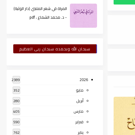
المراة في شعر المتنبي (دار الوثبة)
- د. محمد الشماع ، pdf
سبحان الله وبحمده سبحان ربى العظيم
2026
2389
مايو
352
أبريل
280
مارس
405
فبراير
590
يناير
762