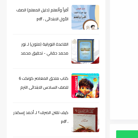
أقرأ وأتعلم (دليل المعلم) الصف
الأول الابتدائى ، pdf
القاعدة النورانية (ملون) لـ نور
محمد حقاني - تحقيق محمد
الراعى ، pdf
كتاب ملحق المعاصر كونكت 6
للصف السادس الابتدائى الترم
الأول 2024م ، pdf
كيف تقتن الصرف؟ لـ أحمد إسكندر
، pdf