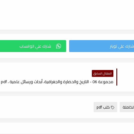
المقال السابق
مجموعة 06 - التاريخ والحضارة والجغرافية، أبحاث ورسائل علمية ، pdf
لكاملة
كتب pdf