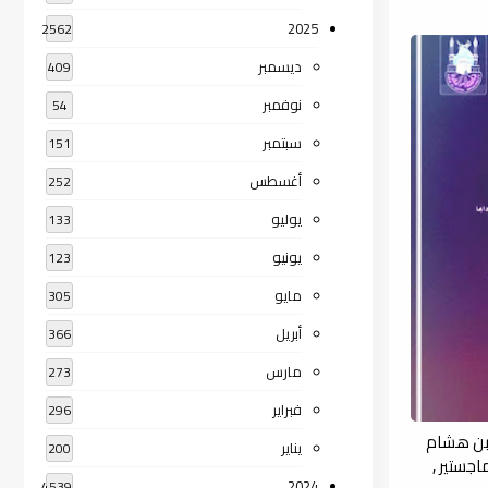
2025
2562
ديسمبر
409
نوفمبر
54
سبتمبر
151
أغسطس
252
يوليو
133
يونيو
123
مايو
305
أبريل
366
مارس
273
فبراير
296
ابن هشام
يناير
200
اجستير ,
2024
4539