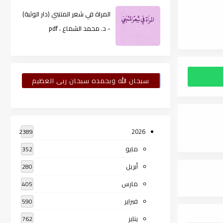
المراة في شعر المتنبي (دار الوثبة)
- د. محمد الشماع ، pdf
سبحان الله وبحمده سبحان ربى العظيم
2026
2389
مايو
352
أبريل
280
مارس
405
فبراير
590
يناير
762