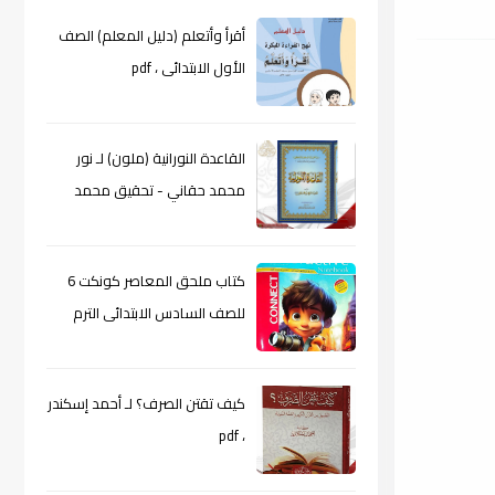
أقرأ وأتعلم (دليل المعلم) الصف
الأول الابتدائى ، pdf
القاعدة النورانية (ملون) لـ نور
محمد حقاني - تحقيق محمد
الراعى ، pdf
كتاب ملحق المعاصر كونكت 6
للصف السادس الابتدائى الترم
الأول 2024م ، pdf
كيف تقتن الصرف؟ لـ أحمد إسكندر
، pdf