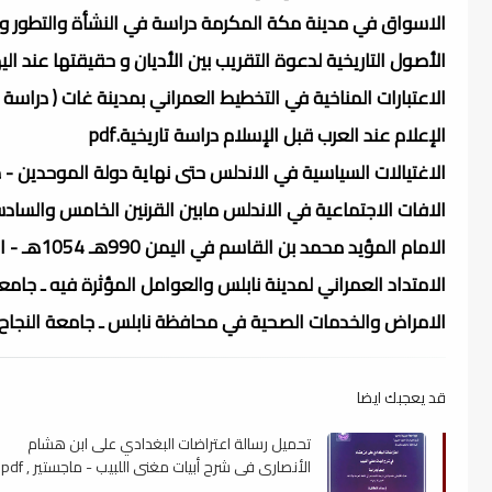
الاسواق في مدينة مكة المكرمة دراسة في النشأة والتطور والتو
الأصول التاريخية لدعوة التقريب بين الأديان و حقيقتها عند اليهود
الاعتبارات المناخية في التخطيط العمراني بمدينة غات ( دراسة في
الإعلام عند العرب قبل الإسلام دراسة تاريخية.pdf
الاغتيالات السياسية في الاندلس حتى نهاية دولة الموحدين - ماج
الافات الاجتماعية في الاندلس مابين القرنين الخامس والسادس ا
الامام المؤيد محمد بن القاسم في اليمن 990هـ 1054هـ - الرسالة العلمية.pdf
الامتداد العمراني لمدينة نابلس والعوامل المؤثرة فيه ـ جامعة ال
الامراض والخدمات الصحية في محافظة نابلس ـ جامعة النجاح الو
قد يعجبك ايضا
تحميل رسالة اعتراضات البغدادي على ابن هشام
الأنصارى في شرح أبيات مغني اللبيب - ماجستير , pdf