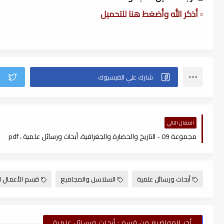
▫️ أذكر الله وأضغط هنا للتحميل
المقال التالي
مجموعة 09 - التاريخ والحضارة والجغرافية، أبحاث ورسائل علمية ، pdf
أبحاث ورسائل علمية
السلاسل والمجاميع
قسم الأعمال ا
أخر المواضيع من قسم : أبحاث ورسائل علمية