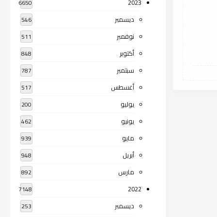
2023
6650
ديسمبر
546
نوفمبر
511
أكتوبر
848
سبتمبر
787
أغسطس
517
يوليو
200
يونيو
462
مايو
939
أبريل
948
مارس
892
2022
7148
ديسمبر
253