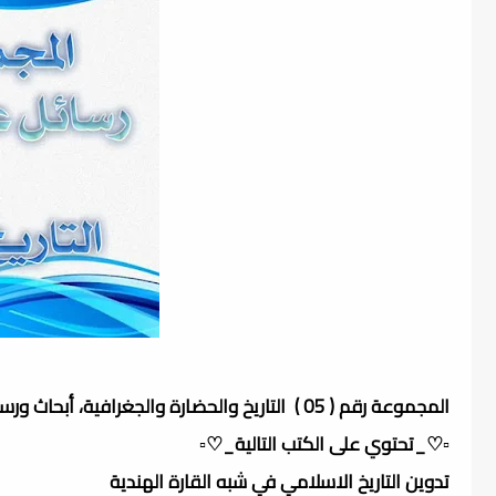
المجموعة رقم ( 05 ) التاريخ والحضارة والجغرافية، أبحاث ورسائل علمية
▫️♡_تحتوي على الكتب التالية_♡▫️
تدوين التاريخ الاسلامي في شبه القارة الهندية