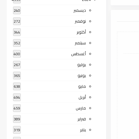
ديسمبر
240
نوفمبر
272
أكتوبر
344
سبتمبر
352
أغسطس
400
يوليو
267
يونيو
365
مايو
638
أبريل
494
مارس
459
فبراير
389
يناير
319