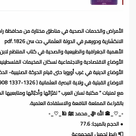
الأمراض والخدمات الصحية في مناطق مختارة من محافظة رام الله 
الانكشارية ودورهم في الدولة العثماني حت سن 1826.pdf
الأهمية الجغرافية والطبيعية والصحية في كتاب المنتظم لابن ال
الأوضاع الاقتصادية والاجتماعية لسكان المخيمات الفلسطينية ـ ا
الأوضاع الدينية في غرب أوروبا حتى قيام الحركة الصليبية- الدكت
الاوضاع القبلية في ولاية البصرة العثمانية ( 1326-1337 1908-1918 ) - الرسالة العلمية.pdf
مع تمنيات " مكتبة لسان العرب " لقرّائها وأحبّائها ومتابعيها ال
بالقراءة الممتعة النافعة والاستفادة العلمية.
▫️_♡_🕋 الله ﷻ_محمد ﷺ 🕌_♡_▫️
● الحجم بالميجا: 77.6
📮 رابط تحميل المجموعة