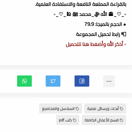
بالقراءة الممتعة النافعة والاستفادة العلمية.
▫️_♡_🕋 الله ﷻ_محمد ﷺ 🕌_♡_▫️
● الحجم بالميجا: 79.9
📮 رابط تحميل المجموعة
▫️ أذكر الله وأضغط هنا للتحميل
أبحاث ورسائل علمية
السلاسل والمجاميع
قسم الأعمال الكاملة
كتب pdf