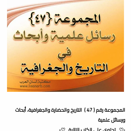
المجموعة رقم ( 47 ) التاريخ والحضارة والجغرافية، أبحاث
ورسائل علمية
▫️♡_تحتوي على الكتب التالية_♡▫️