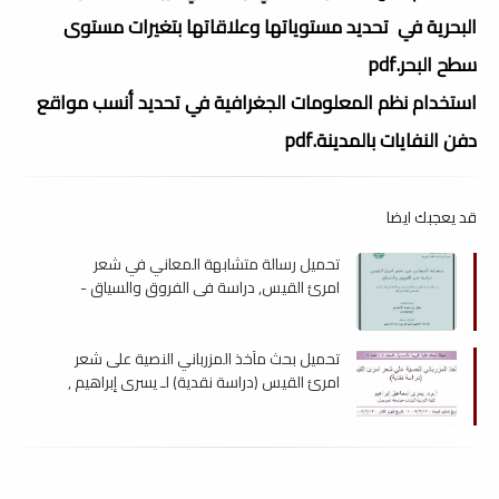
البحرية في تحديد مستوياتها وعلاقاتها بتغيرات مستوى
سطح البحر.pdf
استخدام نظم المعلومات الجغرافية في تحديد أنسب مواقع
دفن النفايات بالمدينة.pdf
قد يعجبك ايضا
تحميل رسالة متشابهة المعاني في شعر
امرئ القيس, دراسة في الفروق والسياق -
ماجستير , pdf
تحميل بحث مآخذ المزرباني النصية على شعر
امرئ القيس (دراسة نقدية) لـ يسرى إبراھيم ,
pdf