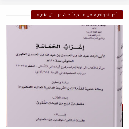
أخر المواضيع من قسم : أبحاث ورسائل علمية