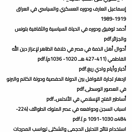
إسماعيل العارف ودوره العسكري والسياسي في العراق
1919-1989
أحمد توفيق ودوره في الحياة السياسية والثقافية بتونس
والجزائر.pdf
أحوال أهل الذمة في مصر في خلافة الظاهر لإعزاز دين الله
الفاطمي (411-427 هــ 1020- 1036م).pdf
أخبار وأيام وادي ريغ.pdf
ازدهار تجارة القوافل بين الدولة الحفصية ودولة الكانم والبرنو
في العصور الوسطى.pdf
أساطير الفتح الإسلامي في الأندلس..pdf
اسباب السجن ودوافعه في عصر الملوك الطوائف (224-
484ه 1030-1091 م ).pdf
استخدام نتائج التحليل الحجمي والشكلي لرواسب المدرجات