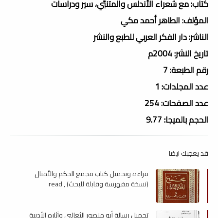
كتاب: مع شعراء الأندلس والمتنبّي، سير ودراسات
المؤلف: الطاهر أحمد مكي
الناشر: دار الفكر العربي للطبع والنشر
تاريخ النشر: 2004م
رقم الطبعة: 7
عدد المجلدات: 1
عدد الصفحات: 254
الحجم بالميجا: 9.77
قد يعجبك ايضا
قراءة وتحميل كتاب مجمع الحكم والأمثال
(نسخة مفهرسة وقابلة للبحث) , read
تحميل رسالة أبو منصور الثعالبي وآثاره الأدبية