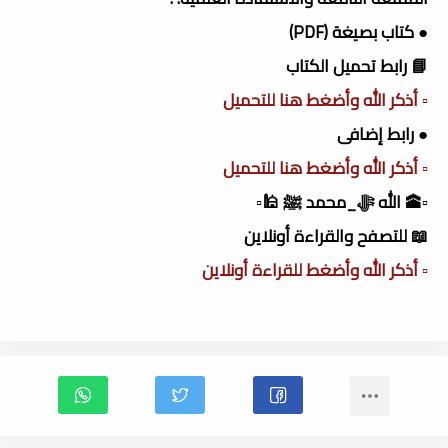
● كتاب بصيغة (PDF)
📘 رابط تحميل الكتاب
▫️ أذكر الله وأضغط هنا للتحميل
● رابط إضافى
▫️ أذكر الله وأضغط هنا للتحميل
▫️🕋 الله ﷻ_محمد ﷺ 🕌▫️
📖 للتصفح والقراءة أونلاين
▫️ أذكر الله وأضغط للقراءة أونلاين