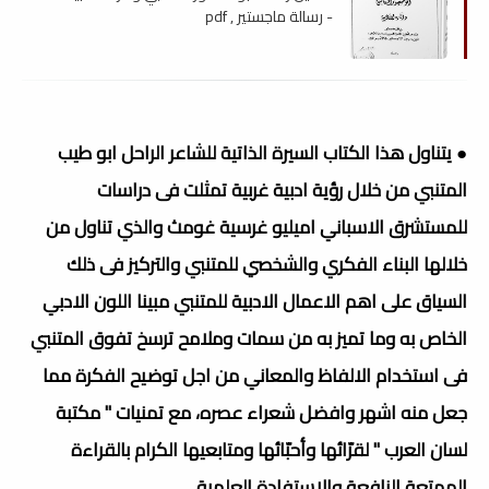
- رسالة ماجستير , pdf
● يتناول هذا الكتاب السيرة الذاتية للشاعر الراحل ابو طيب
المتنبي من خلال رؤية ادبية غربية تمثلت فى دراسات
للمستشرق الاسباني اميليو غرسية غومث والذي تناول من
خلالها البناء الفكري والشخصي للمتنبي والتركيز فى ذلك
السياق على اهم الاعمال الادبية للمتنبي مبينا اللون الادبي
الخاص به وما تميز به من سمات وملامح ترسخ تفوق المتنبي
فى استخدام الالفاظ والمعاني من اجل توضيح الفكرة مما
جعل منه اشهر وافضل شعراء عصره، مع تمنيات " مكتبة
لسان العرب " لقرّائها وأحبّائها ومتابعيها الكرام بالقراءة
الممتعة النافعة والاستفادة العلمية. .