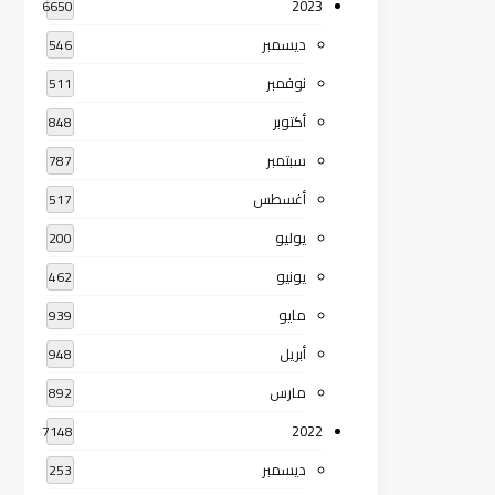
2023
6650
ديسمبر
546
نوفمبر
511
أكتوبر
848
سبتمبر
787
أغسطس
517
يوليو
200
يونيو
462
مايو
939
أبريل
948
مارس
892
2022
7148
ديسمبر
253