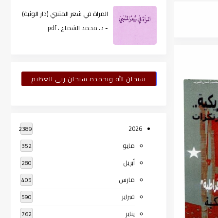
المراة في شعر المتنبي (دار الوثبة)
- د. محمد الشماع ، pdf
سبحان الله وبحمده سبحان ربى العظيم
2026
2389
مايو
352
أبريل
280
مارس
405
فبراير
590
يناير
762