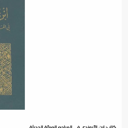
كتاب: إبن الرّيوندي في المراجع العربيّة الحديثة