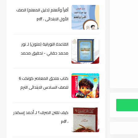
أقرأ وأتعلم (دليل المعلم) الصف
الأول الابتدائى ، pdf
القاعدة النورانية (ملون) لـ نور
محمد حقاني - تحقيق محمد
الراعى ، pdf
كتاب ملحق المعاصر كونكت 6
للصف السادس الابتدائى الترم
الأول 2024م ، pdf
كيف تقتن الصرف؟ لـ أحمد إسكندر
، pdf