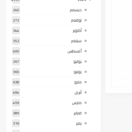
ديسمبر
240
نوفمبر
272
أكتوبر
344
سبتمبر
352
أغسطس
400
يوليو
267
يونيو
365
مايو
638
أبريل
494
مارس
459
فبراير
389
يناير
319