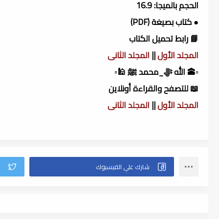
الحجم بالميجا: 16.9
● كتاب بصيغة (PDF)
📘 رابط تحميل الكتاب
المجلد الأول
||
المجلد الثانى
▫️🕋 الله ﷻ_محمد ﷺ 🕌▫️
📖 للتصفح والقراءة أونلاين
المجلد الأول
||
المجلد الثانى