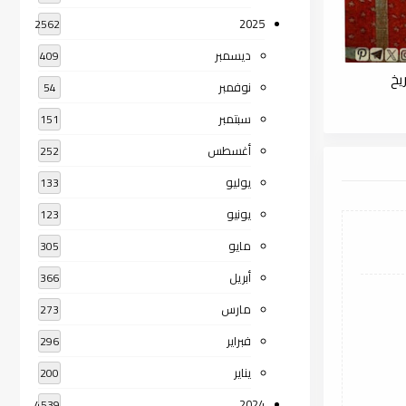
2025
2562
ديسمبر
409
يخ
نوفمبر
54
سبتمبر
151
أغسطس
252
يوليو
133
يونيو
123
مايو
305
أبريل
366
مارس
273
فبراير
296
يناير
200
2024
4539