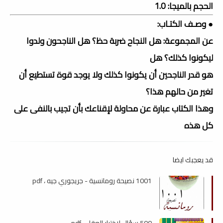
الحجم بالميجا: 1.0
● وصـف الكتـاب:
عن المجموعة: هل النجاح ضربة حظ؟ هل الناجحون ولدوا
ليكونوا كذلك؟ هل
هو قدر الناجحين أن يكونوا كذلك ولا يوجد قوة تستطيع أن
تغير من حالهم هذا؟
وهذا الكتاب عبارة عن محاولة لإقناعك بأن تجيب بالنفى على
كل هذه
قد يعجبك ايضا
1001 نصيحة رومانسية - جريجوري جيه ، pdf
500 سؤال لاختبار العقل ، pdf