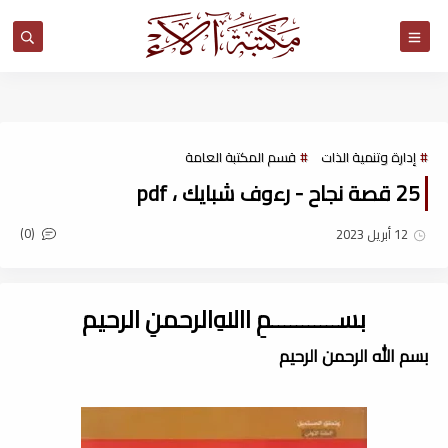
مكتبة آلاء
إدارة وتنمية الذات
قسم المكتبة العامة
25 قصة نجاح - رءوف شبايك ، pdf
(0)
12 أبريل 2023
بســـــــــــمِ اﷲِالرحمنِ الرحيم
بسم الله الرحمن الرحيم