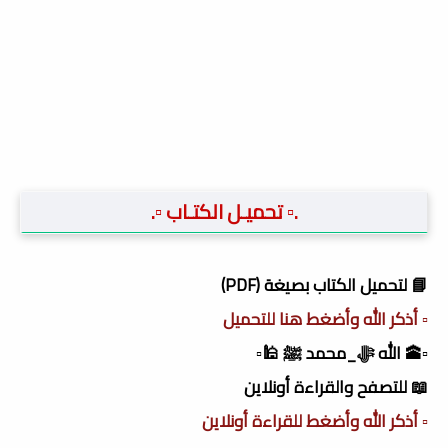
.▫️ تحميـل الكتـاب ▫️.
📘 لتحميل الكتاب بصيغة (PDF)
▫️ أذكر الله وأضغط هنا للتحميل
▫️🕋 الله ﷻ_محمد ﷺ 🕌▫️
📖 للتصفح والقراءة أونلاين
▫️ أذكر الله وأضغط للقراءة أونلاين