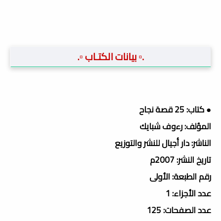
.▫️ بيانات الكتـاب ▫️.
● كتاب: 25 قصة نجاح
المؤلف: رءوف شبايك
الناشر: دار أجيال للنشر والتوزيع
تاريخ النشر: 2007م
رقم الطبعة: الأولى
عدد الأجزاء: 1
عدد الصفحات: 125