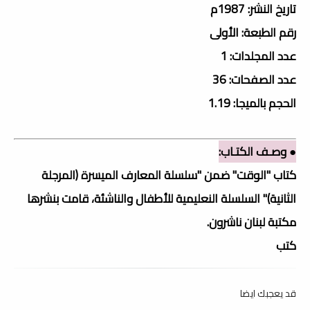
تاريخ النشر: 1987م
رقم الطبعة: الأولى
عدد المجلدات: 1
عدد الصفحات: 36
الحجم بالميجا: 1.19
● وصـف الكتـاب:
كتاب "الوقت" ضمن "سلسلة المعارف الميسرة (المرجلة
الثانية)" السلسلة النعليمية للأطفال والناشئة، قامت بنشرها
مكتبة لبنان ناشرون.
كتب
قد يعجبك ايضا