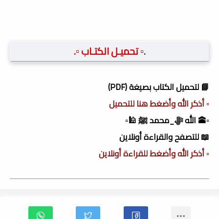
.▫️ تحميـل الكتـاب ▫️.
📘 لتحميل الكتاب بصيغة (PDF)
▫️ أذكر الله وأضغط هنا للتحميل
▫️🕋 الله ﷻ_محمد ﷺ 🕌▫️
📖 للتصفح والقراءة أونلاين
▫️ أذكر الله وأضغط للقراءة أونلاين