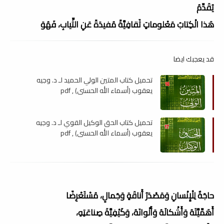
يُقَدِّمُ
هَذا الْكِتابُ مَعْلوماتٍ ثَقافِيَّةً مُفيدَةً عَنِ الثِّيابِ، فَهُوَ
قد يعجبك ايضا
تحميل كتاب المتين الولي الحميد لـ د. وجيه
يعقوب (أسماء الله الحسنى) , pdf
تحميل كتاب الحق الوكيل القوي لـ د. وجيه
يعقوب (أسماء الله الحسنى) , pdf
حاجَةٌ لِلْإِنْسانِ وَمَصْدَرُ أَناقَةٍ وَجَمالٍ، مُسْتَعْرِضًا
أَهَمِّيَّتَهُ وَأَشْكالَهُ وَأَلْوانَهُ، وَكَيْفِيَّةَ صِناعَتِهِ،