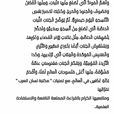
وَأَهَمَّ الْمَوادِّ الَّتي تُصْنَعُ مِنْها الثّيابُ، وَمِنْها الْقُطْنُ
وَالصّوفُ وَالْجُلودُ وَالْحَريرُ، وَكَذَلِكَ تَحْضيرُ بَعْضِ
الْأَنْسِجَةِ الْيَوْمَ كيماوِيًّا. ثُمَّ يُوَضِّحُ الْكِتابُ الثِّيابَ
الْخاصَّةَ الَّتي تُصْنَعُ مِنْ أَنْسِجَةٍ صِناعِيَّةٍ وَتُحَضَّرُ
لِلْمُهِمّاتِ الْخاصَّةِ، مِثْلَ بَدْلاتِ رُوّادِ الْفَضاءِ وَغَيْرِها.
وَيَسْتَعْرِضُ الْكِتابُ أَيْضًا اِخْتِراعَ السُّيورِ وَالَأَزْرارِ،
وَالْمَلابِسَ الْمُوَحَّدَةَ وَالْفِئاتِ الَّتي تَرْتَديها، وَكَذا
الْأَزْياءُ الْقَوْمِيَّةُ. وَيُقَدِّمُ الْكِتابُ مَعْلوماتٍ عامَّةً
مُشَوِّقَةً، مِنْها أَغْلَى مَنْسوجاتِ الْعالَمِ ثَمَنًا، وَأَقْدَمُ
بَدْلَةِ غَطْسٍ في الْعالَمِ، مع تمنيات " مكتبة لسان العرب "
لقرّائها
ومتابعيها الكرام بالقراءة الممتعة النافعة والاستفادة
العلمية..