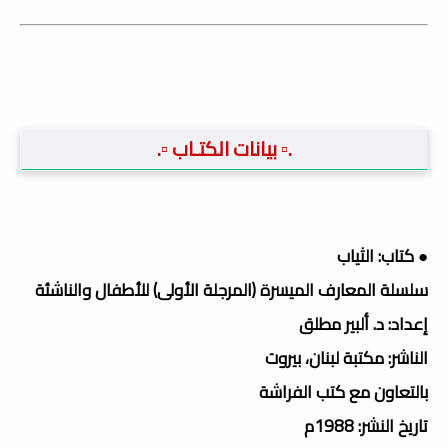
.▫️ بيانات الكتـاب ▫️.
● كتاب: الثياب
سلسلة المعارف الميسرة (المرجلة الأولى) للأطفال والناشئة
إعداد: د. ألبير مطلق
الناشر: مكتبة لبنان، بيروت
بالتعاون مع كتب الفراشة
تاريخ النشر: 1988م