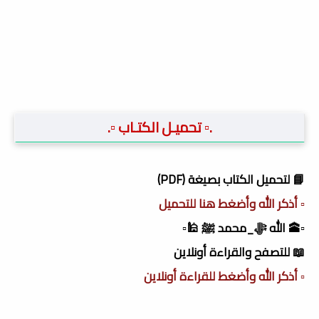
.▫️ تحميـل الكتـاب ▫️.
📘 لتحميل الكتاب بصيغة (PDF)
▫️ أذكر الله وأضغط هنا للتحميل
▫️🕋 الله ﷻ_محمد ﷺ 🕌▫️
📖 للتصفح والقراءة أونلاين
▫️ أذكر الله وأضغط للقراءة أونلاين