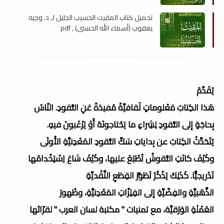
تحميل كتاب المقيت الحسيب الجليل لـ د. وجيه
يعقوب (أسماء الله الحسنى) , pdf
يُقَدِّمُ
هَذا الكِتابُ مَعْلوماتٍ ثَقافيَّةً مُفيدَةً عَنِ النُّقودِ. النّاسُ
بِحاجَةٍ إلى النُّقودِ لِشِراءٍ ما يَحْتاجونَهُ أَوْ يَرْغَبونَ فيهِ.
يَتَحَدَّثُ الكِتابُ عن بِداياتِ سَكِّ النُّقودِ المَعْدِنيَّةِ الأُولَى
وكَيْفَ كانَتِ النُّقوشُ تُطْبَعُ عليها، وكَيْفَ شاعَ اِسْتِخْدامُها
تَدْريجيًّا. كَذَلِكَ يَذْكُرُ تَطَوُّرَ القِطَعِ النَّقْديَّةِ
الذَّهَبيَّةِ والفِضّيَّةِ إلى الفِلِزّاتِ المَعْدِنيَّةِ، وظُهورَ
العُمْلَةِ الوَرَقيَّة، مع تمنيات " مكتبة لسان العرب " لقرّائها