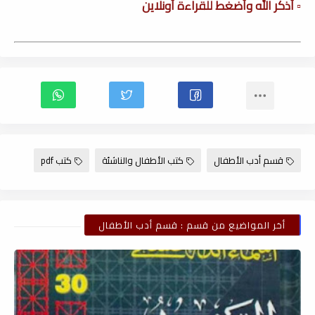
▫️ أذكر الله وأضغط للقراءة أونلاين
قسم أدب الأطفال
كتب الأطفال والناشئة
كتب pdf
أخر المواضيع من قسم : قسم أدب الأطفال