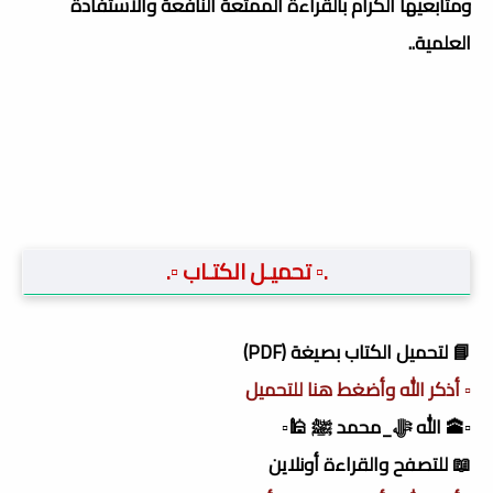
ومتابعيها الكرام بالقراءة الممتعة النافعة والاستفادة
العلمية..
.▫️ تحميـل الكتـاب ▫️.
📘 لتحميل الكتاب بصيغة (PDF)
▫️ أذكر الله وأضغط هنا للتحميل
▫️🕋 الله ﷻ_محمد ﷺ 🕌▫️
📖 للتصفح والقراءة أونلاين