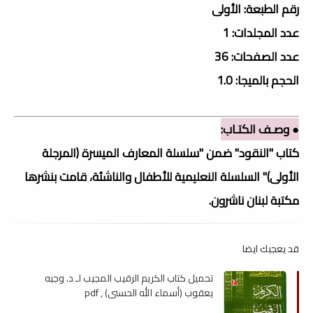
رقم الطبعة: الأولى
عدد المجلدات: 1
عدد الصفحات: 36
الحجم بالميجا: 1.0
● وصـف الكتـاب:
كتاب "النقود" ضمن "سلسلة المعارف الميسرة (المرجلة
الأولى)" السلسلة النعليمية للأطفال والناشئة، قامت بنشرها
مكتبة لبنان ناشرون.
قد يعجبك ايضا
تحميل كتاب الكريم الرقيب المجيب لـ د. وجيه
يعقوب (أسماء الله الحسنى) , pdf