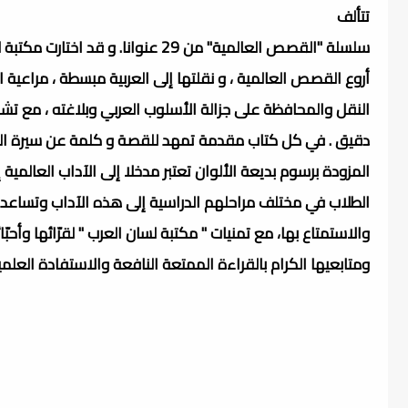
تتألف
سلسلة "القصص العالمية" من 29 عنوانا. و قد اختارت مكتبة لبنان ناشرون
أروع القصص العالمية ، و نقلتها إلى العربية مبسطة ، مراعية ا
النقل والمحافظة على جزالة الأسلوب العربي وبلاغته ، مع 
دقيق . في كل كتاب مقدمة تمهد للقصة و كلمة عن سيرة ال
المزودة برسوم بديعة الألوان تعتبر مدخلا إلى الآداب العالمية 
الطلاب في مختلف مراحلهم الدراسية إلى هذه الآداب وتساع
والاستمتاع بها، مع تمنيات " مكتبة لسان العرب " لقرّائها وأحبّا
ومتابعيها الكرام بالقراءة الممتعة النافعة والاستفادة العلمية