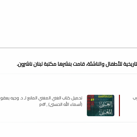
خية للأطفال والناشئة، قامت بنشرها مكتبة لبنان ناشرون.
وب
تحميل كتاب الغني المغني المانع لـ د. وجيه يعقو
(أسماء الله الحسنى) , pdf