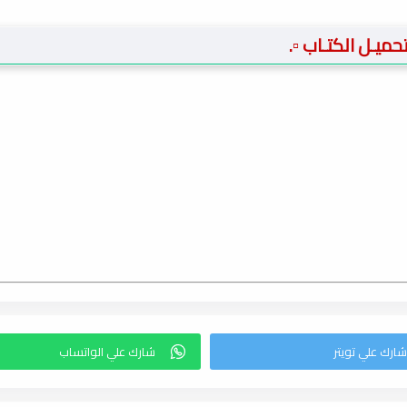
 تحميـل الكتـاب ▫️.