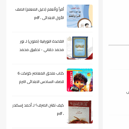
أقرأ وأتعلم (دليل المعلم) الصف
الأول الابتدائى ، pdf
القاعدة النورانية (ملون) لـ نور
محمد حقاني - تحقيق محمد
الراعى ، pdf
كتاب ملحق المعاصر كونكت 6
للصف السادس الابتدائى الترم
الأول 2024م ، pdf
ب
كيف تقتن الصرف؟ لـ أحمد إسكندر
، pdf