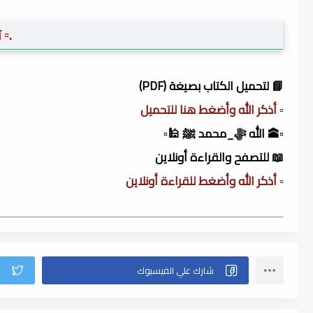
.▫️
📘 لتحميل الكتاب بصيغة (PDF)
▫️ أذكر الله وأضغط هنا للتحميل
▫️🕋 الله ﷻ_محمد ﷺ 🕌▫️
📖 للتصفح والقراءة أونلاين
▫️ أذكر الله وأضغط للقراءة أونلاين