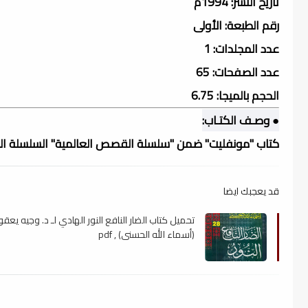
تاريخ النشر: 1994م
رقم الطبعة: الأولى
عدد المجلدات: 1
عدد الصفحات: 65
الحجم بالميجا: 6.75
● وصـف الكتـاب:
كتاب "مونفليت" ضمن "سلسلة القصص العالمية" السلسلة التاري
قد يعجبك ايضا
تحميل كتاب الضار النافع النور الهادي لـ د. وجيه يعق
(أسماء الله الحسنى) , pdf