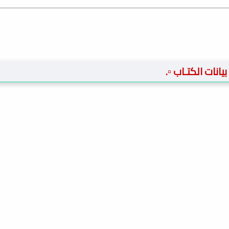
️ بيانات الكتـاب ▫️.