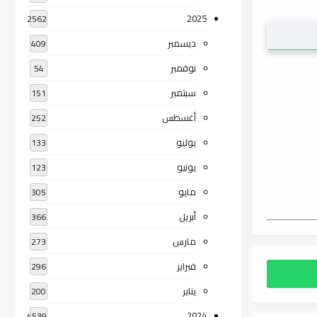
2025
2562
ديسمبر
409
نوفمبر
54
سبتمبر
151
أغسطس
252
يوليو
133
يونيو
123
مايو
305
أبريل
366
مارس
273
فبراير
296
يناير
200
2024
4539