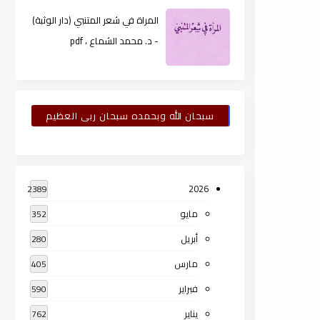
المراة في شعر المتنبي (دار الوثبة)
- د. محمد الشماع ، pdf
سبحان الله وبحمده سبحان ربى العظيم
2026
2389
مايو
352
أبريل
280
مارس
405
فبراير
590
يناير
762