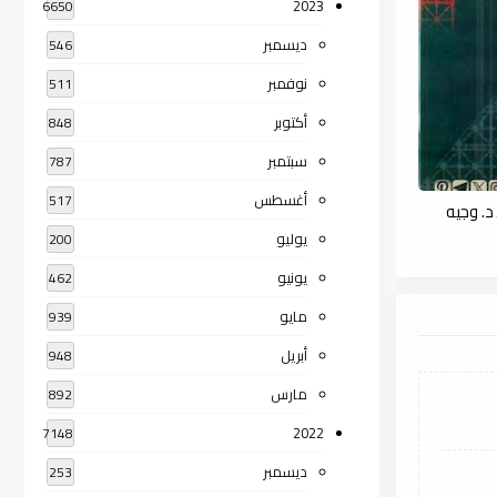
2023
6650
ديسمبر
546
نوفمبر
511
أكتوبر
848
سبتمبر
787
أغسطس
517
د. وجيه
يوليو
200
يونيو
462
مايو
939
أبريل
948
مارس
892
2022
7148
ديسمبر
253