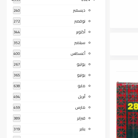
ديسمبر
240
نوفمبر
272
أكتوبر
344
سبتمبر
352
أغسطس
400
يوليو
267
يونيو
365
مايو
638
أبريل
494
مارس
459
فبراير
389
يناير
319