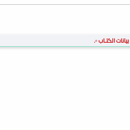
️ بيانات الكتـاب ▫️.