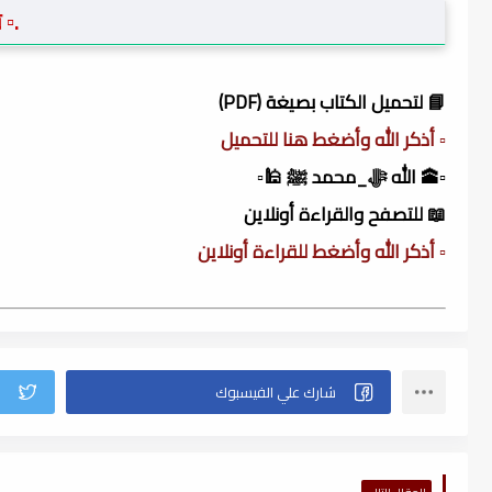
.▫️
📘 لتحميل الكتاب بصيغة (PDF)
▫️ أذكر الله وأضغط هنا للتحميل
▫️🕋 الله ﷻ_محمد ﷺ 🕌▫️
📖 للتصفح والقراءة أونلاين
▫️ أذكر الله وأضغط للقراءة أونلاين