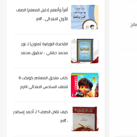
أقرأ وأتعلم (دليل المعلم) الصف
الأول الابتدائى ، pdf
الح
القاعدة النورانية (ملون) لـ نور
محمد حقاني - تحقيق محمد
الراعى ، pdf
كتاب ملحق المعاصر كونكت 6
للصف السادس الابتدائى الترم
الأول 2024م ، pdf
كيف تقتن الصرف؟ لـ أحمد إسكندر
، pdf