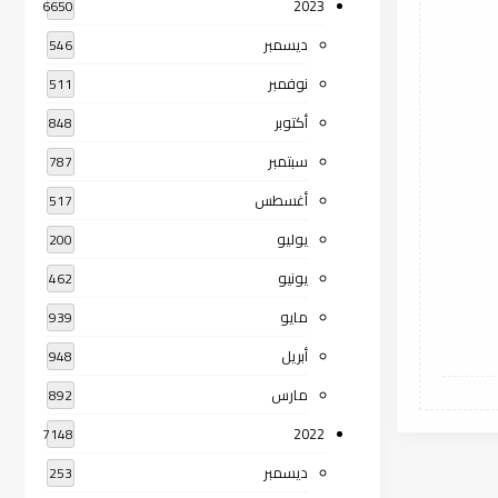
2023
6650
ديسمبر
546
نوفمبر
511
أكتوبر
848
سبتمبر
787
أغسطس
517
يوليو
200
يونيو
462
مايو
939
أبريل
948
مارس
892
2022
7148
ديسمبر
253