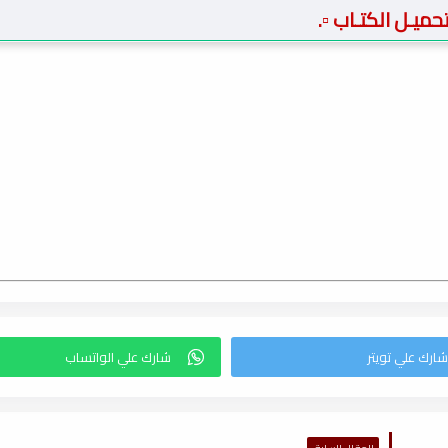
 تحميـل الكتـاب ▫️.