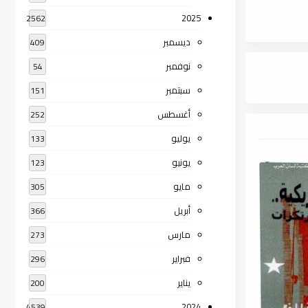
2025
2562
ديسمبر
409
نوفمبر
54
سبتمبر
151
أغسطس
252
يوليو
133
يونيو
123
مايو
305
أبريل
366
مارس
273
فبراير
296
يناير
200
2024
4539