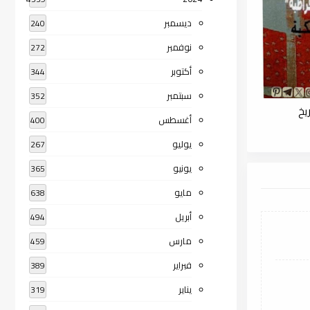
ديسمبر
240
نوفمبر
272
أكتوبر
344
سبتمبر
352
يخ
أغسطس
400
يوليو
267
يونيو
365
مايو
638
أبريل
494
مارس
459
فبراير
389
يناير
319