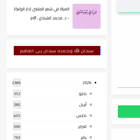
المراة في شعر المتنبي (دار الوثبة)
- د. محمد الشماع ، pdf
سبحان الله وبحمده سبحان ربى العظيم
2026
2389
مايو
352
أبريل
280
مارس
405
فبراير
590
يناير
762