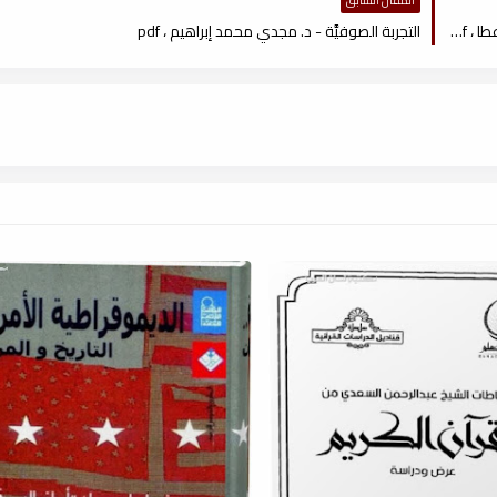
المقال السابق
التَّصوف الإسلاميّ بين الأصالة والإقتباس في عصر النابلسي - عبد القادر عطا ، pdf
التجربة الصوفيَّة - د. مجدي محمد إبراهيم ، pdf