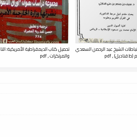
نباطات الشيخ عبد الرحمن السعدي
تحميل كتاب الديمقراطية الأمريكية؛ التار
ط قناديل) , pdf
والمرتكزات , pdf