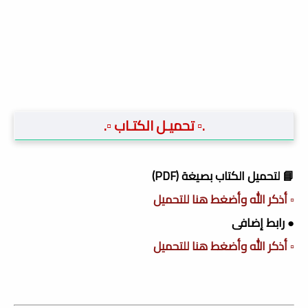
.▫️ تحميـل الكتـاب ▫️.
📘 لتحميل الكتاب بصيغة (PDF)
▫️ أذكر الله وأضغط هنا للتحميل
● رابط إضافى
▫️ أذكر الله وأضغط هنا للتحميل