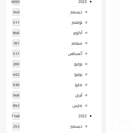
2023
6650
ديسمبر
546
نوفمبر
511
أكتوبر
848
سبتمبر
787
أغسطس
517
يوليو
200
يونيو
462
مايو
939
أبريل
948
مارس
892
2022
7148
ديسمبر
253