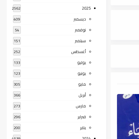
2025
2562
ديسمبر
409
نوفمبر
54
سبتمبر
151
أغسطس
252
يوليو
133
يونيو
123
مايو
305
أبريل
366
مارس
273
فبراير
296
يناير
200
2024
4539