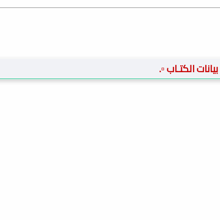
️ بيانات الكتـاب ▫️.