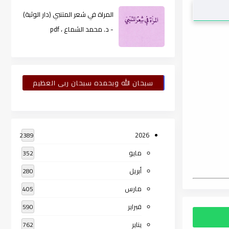
المراة في شعر المتنبي (دار الوثبة)
- د. محمد الشماع ، pdf
سبحان الله وبحمده سبحان ربى العظيم
2026
2389
مايو
352
أبريل
280
مارس
405
فبراير
590
يناير
762