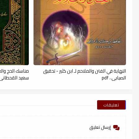
النهاية في الفتن والملاحم لـ ابن كثير - تحقيق
مناسك الحج وال
الصبابى ، pdf
سعيد القحطاني ، f
تعليقات
إرسال تعليق