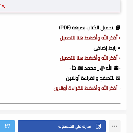
.▫️
📘 لتحميل الكتاب بصيغة (PDF)
▫️ أذكر الله وأضغط هنا للتحميل
● رابط إضافى
▫️ أذكر الله وأضغط هنا للتحميل
▫️🕋 الله ﷻ_محمد ﷺ 🕌▫️
📖 للتصفح والقراءة أونلاين
▫️ أذكر الله وأضغط للقراءة أونلاين