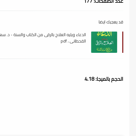
عدد الصفحات: 177
قد يعجبك ايضا
الدعاء ويليه العلاج بالرقى من الكتاب والسنة - د. سع
القحطاني ، pdf
الحجم بالميجا: 4.18