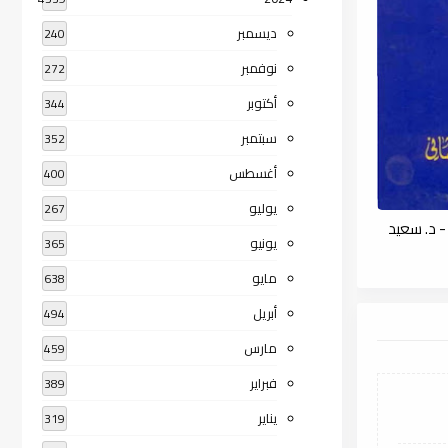
ديسمبر
240
نوفمبر
272
أكتوبر
344
سبتمبر
352
أغسطس
400
يوليو
267
- د. سعيد
يونيو
365
مايو
638
أبريل
494
مارس
459
فبراير
389
يناير
319