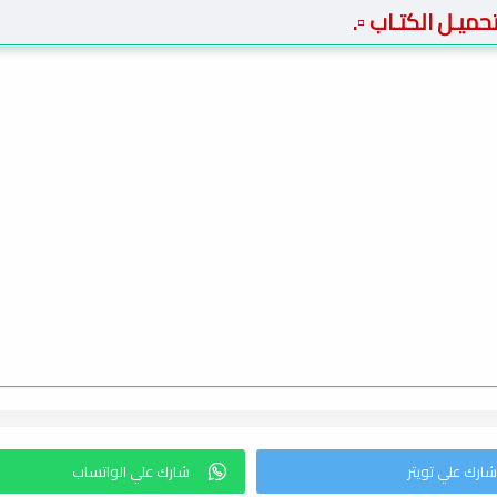
 تحميـل الكتـاب ▫️.