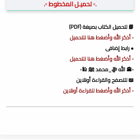
.▫️ تحميـل ال
مخطوط
▫️.
📘 لتحميل الكتاب بصيغة (PDF)
▫️ أذكر الله وأضغط هنا للتحميل
● رابط إضافى
▫️ أذكر الله وأضغط هنا للتحميل
▫️🕋 الله ﷻ_محمد ﷺ 🕌▫️
📖 للتصفح والقراءة أونلاين
▫️ أذكر الله وأضغط للقراءة أونلاين