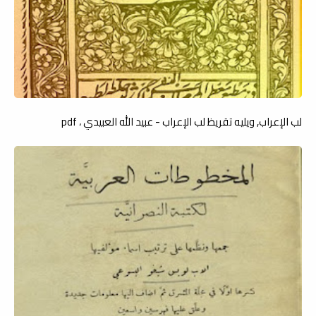
لب الإعراب, ويليه تقريظ لب الإعراب - عبيد الله العبيدي ، pdf