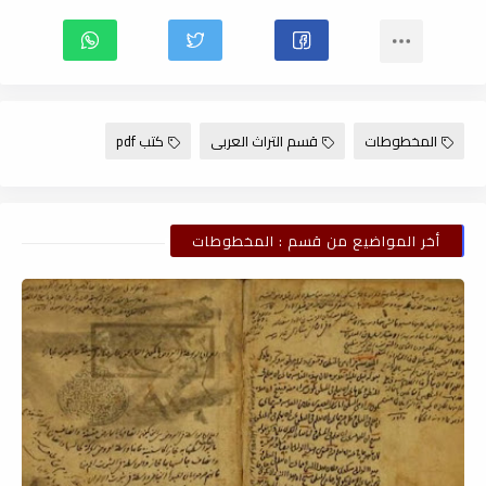
المخطوطات
قسم التراث العربى
كتب pdf
أخر المواضيع من قسم : المخطوطات