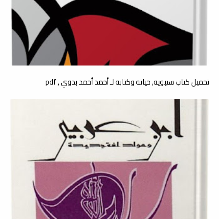
تحميل كتاب سيبويه, حياته وكتابه لـ أحمد أحمد بدوي , pdf