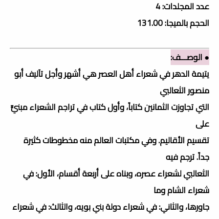
عدد المجلدات: 4
الحجم بالميجا: 131.00
● الوصـــف:
يتيمة الدهر في شعراء أهل العصر هي أشهر وأجل تآليف أبو
منصور الثعالبي
التي تجاوزت الثمانين كتاباً، وأول كتاب في تراجم الشعراء مبنيٍّ
على
تقسيم الأقاليم. وفي مكتبات العالم منه مخطوطات كثيرة
جداً. ترجم فيه
الثعالبي لشعراء عصره، وبناه على أربعة أقسام، الأول: في
شعراء الشام وما
جاورها، والثاني: في شعراء دولة بني بويه، والثالث: في شعراء