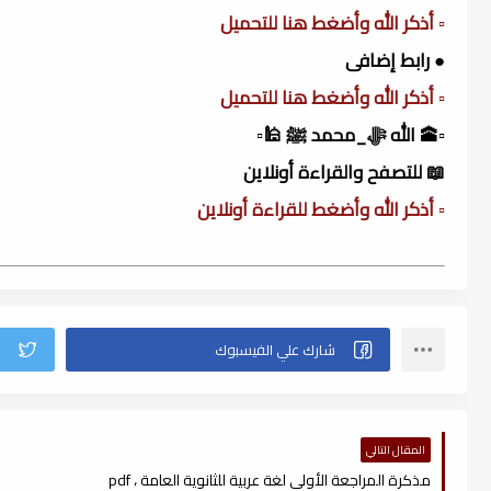
▫️ أذكر الله وأضغط هنا للتحميل
● رابط إضافى
▫️ أذكر الله وأضغط هنا للتحميل
▫️🕋 الله ﷻ_محمد ﷺ 🕌▫️
📖 للتصفح والقراءة أونلاين
▫️ أذكر الله وأضغط للقراءة أونلاين
المقال التالي
مذكرة المراجعة الأولى لغة عربية للثانوية العامة ، pdf