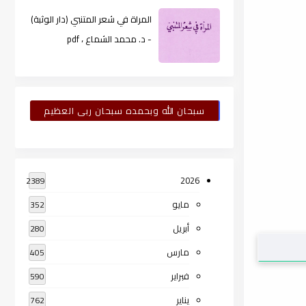
المراة في شعر المتنبي (دار الوثبة)
- د. محمد الشماع ، pdf
سبحان الله وبحمده سبحان ربى العظيم
2026
2389
مايو
352
أبريل
280
مارس
405
فبراير
590
يناير
762