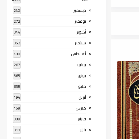
ديسمبر
240
نوفمبر
272
أكتوبر
344
سبتمبر
352
أغسطس
400
يوليو
267
يونيو
365
مايو
638
أبريل
494
مارس
459
فبراير
389
يناير
319