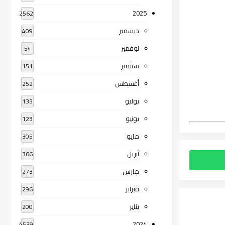
2025
2562
ديسمبر
409
نوفمبر
54
سبتمبر
151
أغسطس
252
يوليو
133
يونيو
123
مايو
305
أبريل
366
مارس
273
فبراير
296
يناير
200
2024
4539