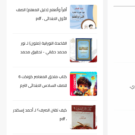
أقرأ وأتعلم (دليل المعلم) الصف
الأول الابتدائى ، pdf
القاعدة النورانية (ملون) لـ نور
محمد حقاني - تحقيق محمد
الراعى ، pdf
كتاب ملحق المعاصر كونكت 6
للصف السادس الابتدائى الترم
وي،
الأول 2024م ، pdf
كيف تقتن الصرف؟ لـ أحمد إسكندر
، pdf