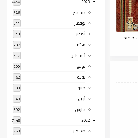
2023
6650
ديسمبر
546
نوفمبر
511
أكتوبر
848
 د. عبد
سبتمبر
787
أغسطس
517
يوليو
200
يونيو
462
مايو
939
أبريل
948
مارس
892
2022
7148
ديسمبر
253