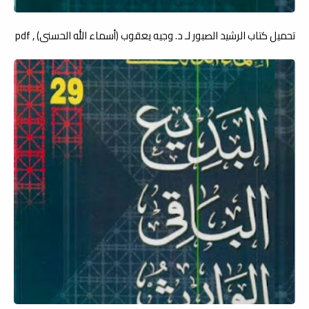
تحميل كتاب الرشيد الصبور لـ د. وجيه يعقوب (أسماء الله الحسنى) , pdf