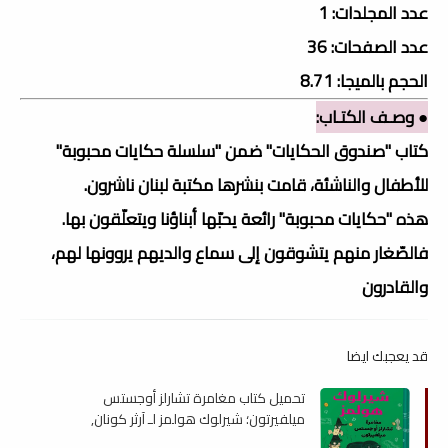
عدد المجلدات: 1
عدد الصفحات: 36
الحجم بالميجا: 8.71
● وصـف الكتـاب:
كتاب "صندوق الحكايات" ضمن "سلسلة حكايات محبوبة"
للأطفال والناشئة، قامت بنشرها مكتبة لبنان ناشرون.
هذه "حكايات محبوبة" رائعة يحبّها أبناؤنا ويتعلّقون بها.
فالصّغار منهم يتشوقون إلى سماع والديهم يروونها لهم،
والقادرون
قد يعجبك ايضا
تحميل كتاب مغامرة تشارلز أوجستس
ميلفيرتون؛ شيرلوك هولمز لـ آرثر كونان,
كلاسيكيات مبسطة , pdf