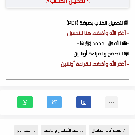
.▫️ تحميـل الكتـاب ▫️.
📘 لتحميل الكتاب بصيغة (PDF)
▫️ أذكر الله وأضغط هنا للتحميل
▫️🕋 الله ﷻ_محمد ﷺ 🕌▫️
📖 للتصفح والقراءة أونلاين
▫️ أذكر الله وأضغط للقراءة أونلاين
قسم أدب الأطفال
كتب الأطفال والناشئة
كتب pdf