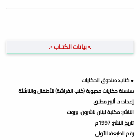
.▫️ بيانات الكتـاب ▫️.
● كتاب: صندوق الحكايات
سلسلة حكايات محبوبة (كتب الفراشة) للأطفال والناشئة
إعداد: د. ألبير مطلق
الناشر: مكتبة لبنان ناشرون، بيروت
تاريخ النشر: 1997م
رقم الطبعة: الأولى