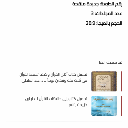
رقم الطبعة: جديدة منقحة
عدد المجلدات: 3
الحجم بالميجا: 28.9
قد يعجبك ايضا
تحميل كتاب أهل القرآن وكيف تحفظ القرآن
في ثلاث مئة وستين يوماً لـ د. عبد العاطى
قلعجى , pdf
تحميل كتاب إلى حافظات القرآن لـ دار ابن
خزيمة , pdf