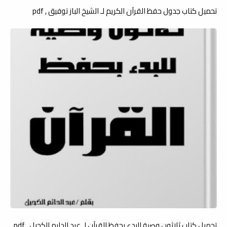
تحميل كتاب جدول حفظ القرآن الكريم لـ الشيخ الباز توفيق , pdf
تحميل كتاب ثلاثون وصية للبدء بحفظ القرآن لـ عبد الدايم الكحيل , pdf