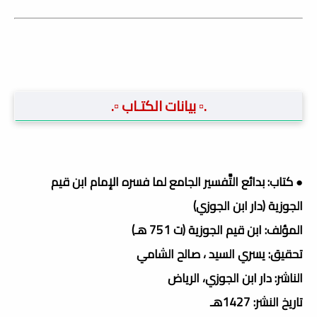
.▫️ بيانات الكتـاب ▫️.
● كتاب: بدائع التَّفسير الجامع لما فسره الإمام ابن قيم
الجوزية (دار ابن الجوزي)
المؤلف: ابن قيم الجوزية (ت 751 هـ)
تحقيق: يسري السيد ، صالح الشامي
الناشر: دار ابن الجوزي، الرياض
تاريخ النشر: 1427هـ