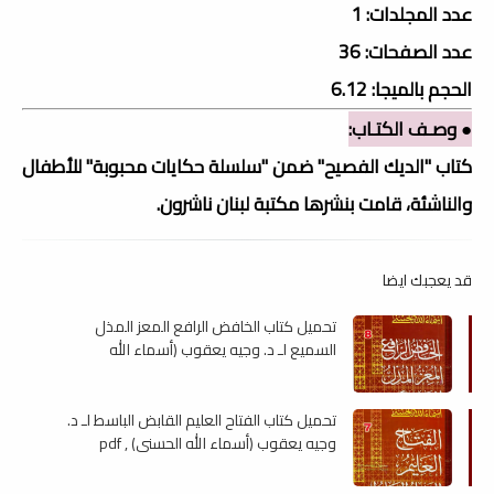
عدد المجلدات: 1
عدد الصفحات: 36
الحجم بالميجا: 6.12
● وصـف الكتـاب:
كتاب "الديك الفصيح" ضمن "سلسلة حكايات محبوبة" للأطفال
والناشئة، قامت بنشرها مكتبة لبنان ناشرون.
قد يعجبك ايضا
تحميل كتاب الخافض الرافع المعز المذل
السميع لـ د. وجيه يعقوب (أسماء الله
الحسنى) , pdf
تحميل كتاب الفتاح العليم القابض الباسط لـ د.
وجيه يعقوب (أسماء الله الحسنى) , pdf