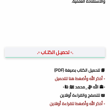
والاستفادة العلمية.
.▫️ تحميـل الكتـاب ▫️.
📘 لتحميل الكتاب بصيغة (PDF)
▫️ أذكر الله وأضغط هنا للتحميل
▫️🕋 الله ﷻ_محمد ﷺ 🕌▫️
📖 للتصفح والقراءة أونلاين
▫️ أذكر الله وأضغط للقراءة أونلاين