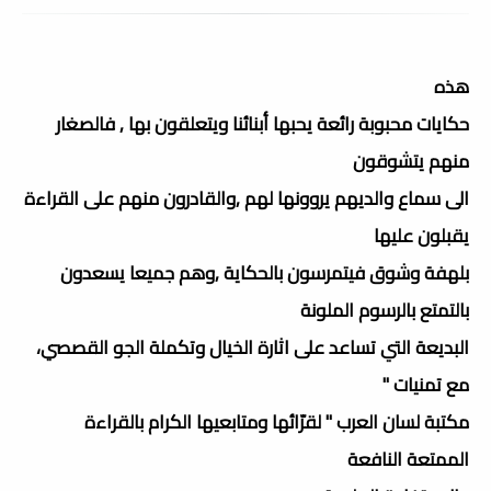
هذه
حكايات محبوبة رائعة يحبها أبنائنا ويتعلقون بها , فالصغار
منهم يتشوقون
الى سماع والديهم يروونها لهم ,والقادرون منهم على القراءة
يقبلون عليها
بلهفة وشوق فيتمرسون بالحكاية ,وهم جميعا يسعدون
بالتمتع بالرسوم الملونة
البديعة التي تساعد على اثارة الخيال وتكملة الجو القصصي،
مع تمنيات "
مكتبة لسان العرب " لقرّائها ومتابعيها الكرام بالقراءة
الممتعة النافعة