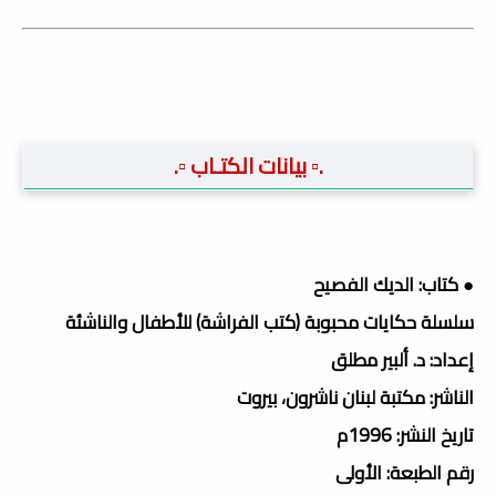
.▫️ بيانات الكتـاب ▫️.
● كتاب: الديك الفصيح
سلسلة حكايات محبوبة (كتب الفراشة) للأطفال والناشئة
إعداد: د. ألبير مطلق
الناشر: مكتبة لبنان ناشرون، بيروت
تاريخ النشر: 1996م
رقم الطبعة: الأولى