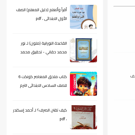
أقرأ وأتعلم (دليل المعلم) الصف
الأول الابتدائى ، pdf
القاعدة النورانية (ملون) لـ نور
محمد حقاني - تحقيق محمد
الراعى ، pdf
صف
كتاب ملحق المعاصر كونكت 6
للصف السادس الابتدائى الترم
الأول 2024م ، pdf
كيف تقتن الصرف؟ لـ أحمد إسكندر
، pdf