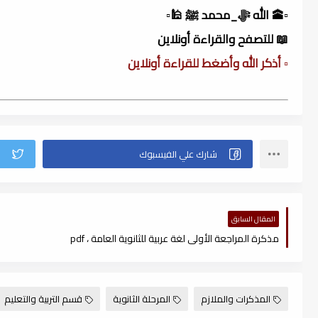
▫️🕋 الله ﷻ_محمد ﷺ 🕌▫️
📖 للتصفح والقراءة أونلاين
▫️ أذكر الله وأضغط للقراءة أونلاين
المقال السابق
مذكرة المراجعة الأولى لغة عربية للثانوية العامة ، pdf
المذكرات والملازم
المرحلة الثانوية
قسم التربية والتعليم