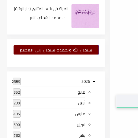
المراة في شعر المتنبي (دار الوثبة)
- د. محمد الشماع ، pdf
سبحان الله وبحمده سبحان ربى العظيم
2026
2389
مايو
352
أبريل
280
مارس
405
فبراير
590
يناير
762