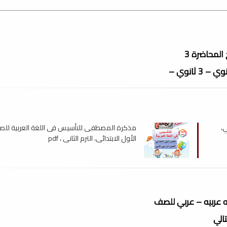
ثانوي –
،
مذكرة المصطفى للنأسيس فى اللغة العربية لل
الأول الابتدائي، الترم الثاني ، pdf
 عربيه – عربي للصف