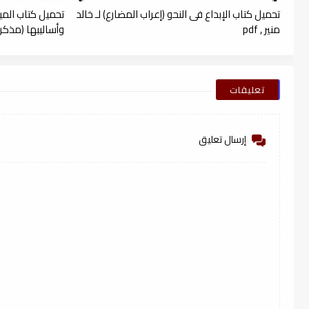
تحميل كتاب الإبداع فى النحو (إعراب المضارع) لـ خالد
تحميل كتاب الميس
منير , pdf
وأساليبها (مذكرة 
تعليقات
إرسال تعليق