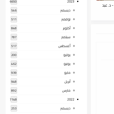
2023
6650
 د. عبد
ديسمبر
546
نوفمبر
511
أكتوبر
848
سبتمبر
787
أغسطس
517
يوليو
200
يونيو
462
مايو
939
أبريل
948
مارس
892
2022
7148
ديسمبر
253