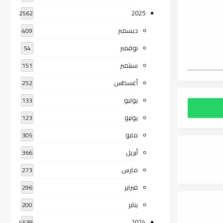
2025
2562
ديسمبر
409
نوفمبر
54
سبتمبر
151
أغسطس
252
يوليو
133
يونيو
123
مايو
305
أبريل
366
مارس
273
فبراير
296
يناير
200
2024
4539