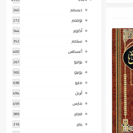
ديسمبر
240
نوفمبر
272
أكتوبر
344
سبتمبر
352
أغسطس
400
يوليو
267
يونيو
365
مايو
638
أبريل
494
مارس
459
فبراير
389
يناير
319