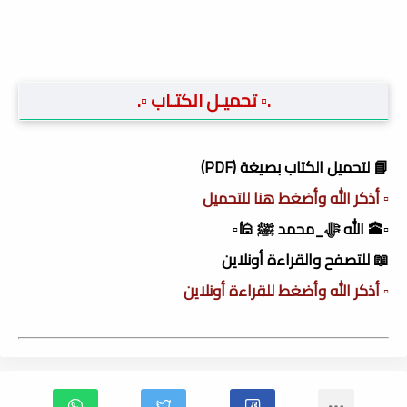
.▫️ تحميـل الكتـاب ▫️.
📘 لتحميل الكتاب بصيغة (PDF)
▫️ أذكر الله وأضغط هنا للتحميل
▫️🕋 الله ﷻ_محمد ﷺ 🕌▫️
📖 للتصفح والقراءة أونلاين
▫️ أذكر الله وأضغط للقراءة أونلاين