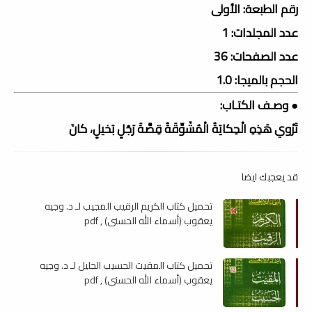
رقم الطبعة: الأولى
عدد المجلدات: 1
عدد الصفحات: 36
الحجم بالميجا: 1.0
● وصـف الكتـاب:
تَرْوي هَذِهِ الْحِكايَةُ الْمُشَوِّقَةُ قِصَّةَ رَجُلٍ بَخيلٍ، كانَ
قد يعجبك ايضا
تحميل كتاب الكريم الرقيب المجيب لـ د. وجيه
يعقوب (أسماء الله الحسنى) , pdf
تحميل كتاب المقيت الحسيب الجليل لـ د. وجيه
يعقوب (أسماء الله الحسنى) , pdf