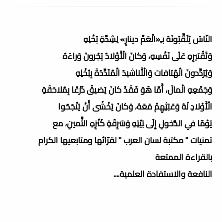
النّاسُ يُلَقِّبُونَهُ بـِ«الْعَمِّ دينارٍ» لِشِدَّةِ بُخْلِهِ
وَتَقْتيرِهِ عَلَى نَفْسِهِ، وَكانَ الْأَوْلادُ يَجْرونَ وَراءَهُ
وَيُرَدِّدونَ الْهُتافات وَالْأَناشيدَ الْمُنَدِّدَةَ بِبُخْلِهِ
وَجَمْعِهِ الْمالَ، أَمّا هُوَ فَقَدْ كانَ يَضيقُ ذَرْعًا بِمُلاحَقَةِ
الْأَوْلادِ لَهُ وَعَبَثِهِمْ مَعَهُ، وَكانَ يَخْشَى أَنْ يَنْجَحُوا
يَوْمًا في الدُّخولِ إِلَى بَيْتِهِ وَسَرِقَةِ كَنْزِهِ الثَّمينِ، مع
تمنيات " مكتبة لسان العرب " لقرّائها ومتابعيها الكرام
بالقراءة الممتعة
النافعة والاستفادة العلمية....