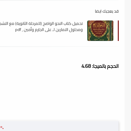
قد يعجبك ايضا
تحميل كتاب النحو الواضح (للمرحلة الثانوية) مع التشج
ومحلول التمارين لـ علي الجارم وأمين , pdf
الحجم بالميجا: 4.68
.▫