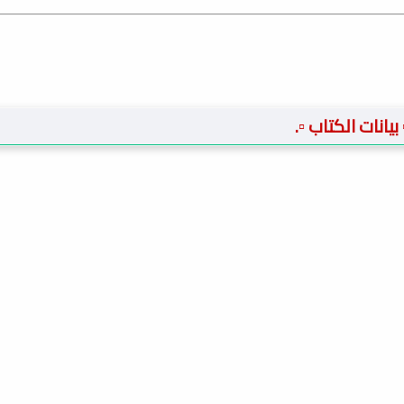
️ بيانات الكتاب ▫️.