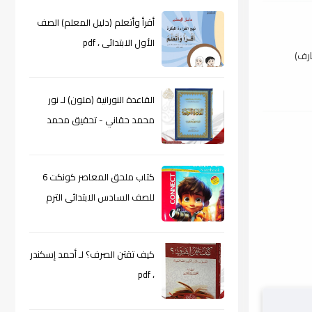
أقرأ وأتعلم (دليل المعلم) الصف
الأول الابتدائى ، pdf
ارف)
القاعدة النورانية (ملون) لـ نور
محمد حقاني - تحقيق محمد
الراعى ، pdf
كتاب ملحق المعاصر كونكت 6
للصف السادس الابتدائى الترم
الأول 2024م ، pdf
كيف تقتن الصرف؟ لـ أحمد إسكندر
، pdf