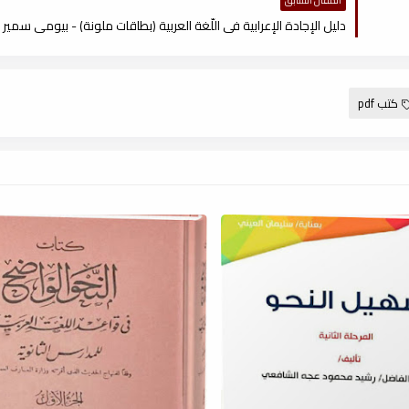
المقال السابق
دليل الإجادة الإعرابية فى اللّغة العربية (بطاقات ملونة) - بيومى سمير ، df
كتب pdf