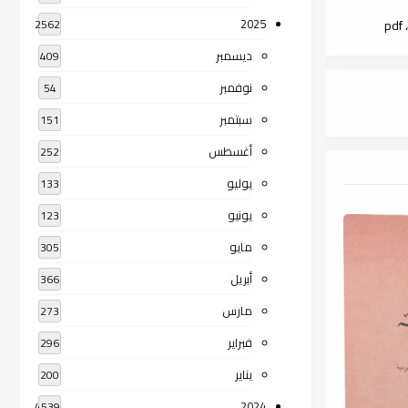
2025
p
2562
ديسمبر
409
نوفمبر
54
سبتمبر
151
أغسطس
252
يوليو
133
يونيو
123
مايو
305
أبريل
366
مارس
273
فبراير
296
يناير
200
2024
4539