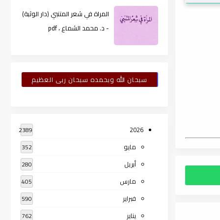
المراة في شعر المتنبي (دار الوثبة)
- د. محمد الشماع ، pdf
سبحان الله وبحمده سبحان ربى العظيم
2026
2389
مايو
352
أبريل
280
مارس
405
فبراير
590
يناير
762