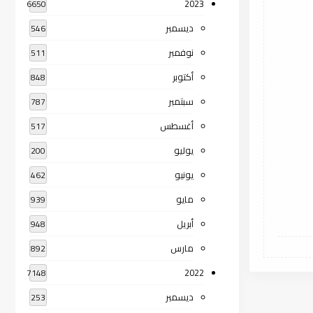
2023
6650
ديسمبر
546
نوفمبر
511
أكتوبر
848
سبتمبر
787
أغسطس
517
يوليو
200
يونيو
462
مايو
939
أبريل
948
مارس
892
2022
7148
ديسمبر
253