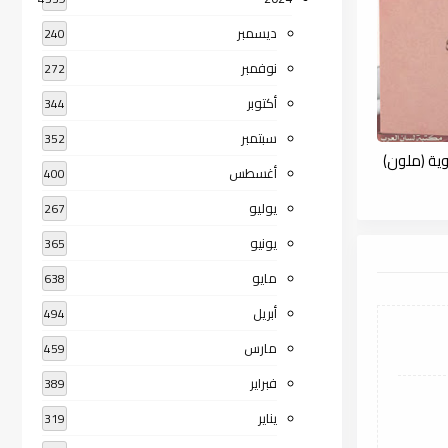
ديسمبر
240
نوفمبر
272
أكتوبر
344
سبتمبر
352
وية (ملون)
أغسطس
400
يوليو
267
يونيو
365
مايو
638
أبريل
494
مارس
459
فبراير
389
يناير
319