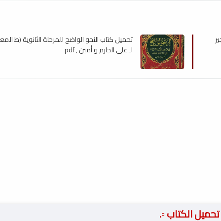
ير
تحميل كتاب النحو الواضح للمرحلة الثانوية (ط المع
لـ علي الجارم و أمين , pdf
️ تحميل الكتاب ▫️.