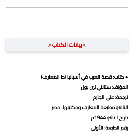
.▫️ بيانات الكتاب ▫️.
● كتاب: قصة العرب في أسبانيا (ط المعارف)
المؤلف: ستانلي لين بول
ترجمة: علي الجارم
الناشر: مطبعة المعارف ومكتبتها، مصر
تاريخ النشر: 1944م
رقم الطبعة: الأولى