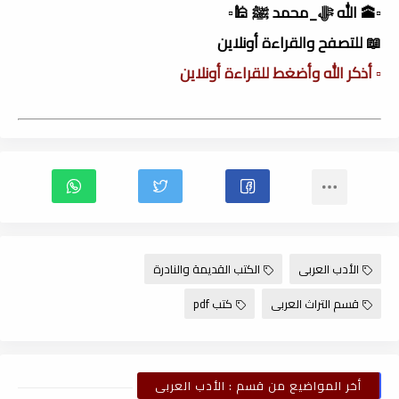
▫️🕋 الله ﷻ_محمد ﷺ 🕌▫️
📖 للتصفح والقراءة أونلاين
▫️ أذكر الله وأضغط للقراءة أونلاين
الأدب العربى
الكتب القديمة والنادرة
قسم التراث العربى
كتب pdf
أخر المواضيع من قسم : الأدب العربى