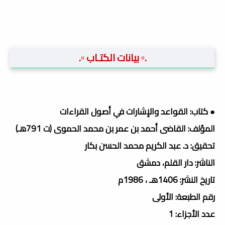
.▫️ بيانات الكتـاب ▫️.
● كتاب: القواعد والإشارات في أصول القراءات
المؤلف: القاضى أحمد بن عمر بن محمد الحموى (ت 791هـ)
تحقيق: د. عبد الكريم محمد الحسن بكار
الناشر: دار القلم، دمشق
تاريخ النشر: 1406هـ ، 1986م
رقم الطبعة: الأولى
عدد الأجزاء: 1