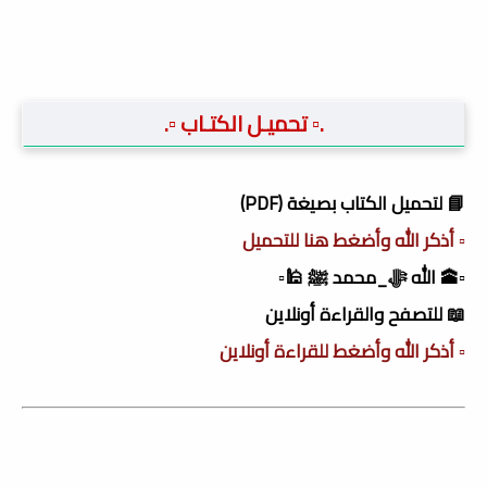
.▫️ تحميـل الكتـاب ▫️.
📘 لتحميل الكتاب بصيغة (PDF)
▫️ أذكر الله وأضغط هنا للتحميل
▫️🕋 الله ﷻ_محمد ﷺ 🕌▫️
📖 للتصفح والقراءة أونلاين
▫️ أذكر الله وأضغط للقراءة أونلاين