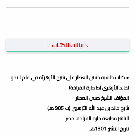
.▫️ بيانات الكتـاب ▫️.
● كتاب حاشية حسن العطار على شرح الأزهريَّة في علم النحو
لخالد الأزهرى (ط حارة الفراخة)
المؤلف الشيخ حسن العطار
شرح خالد بن عبد الله الأزهري (ت 905 هـ)
الناشر مطبعة حارة الفراخة، مصر
تاريخ النشر: 1301هـ