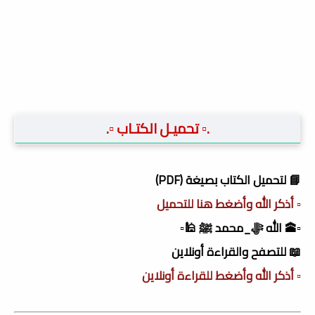
.▫️ تحميـل الكتـاب ▫️.
📘 لتحميل الكتاب بصيغة (PDF)
▫️ أذكر الله وأضغط هنا للتحميل
▫️🕋 الله ﷻ_محمد ﷺ 🕌▫️
📖 للتصفح والقراءة أونلاين
▫️ أذكر الله وأضغط للقراءة أونلاين