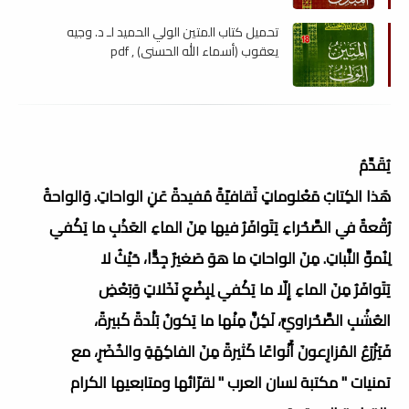
تحميل كتاب المتين الولي الحميد لـ د. وجيه
يعقوب (أسماء الله الحسنى) , pdf
يُقَدِّمُ
هَذا الكِتابُ مَعْلوماتٍ ثَقافيّةً مُفيدةً عَنِ الواحاتِ. وَالواحةُ
رُقْعةٌ في الصَّحْراءِ يَتَوافَرُ فيها مِنَ الماءِ العَذْبِ ما يَكْفي
لِنُموِّ النَّباتِ. مِنَ الواحاتِ ما هوَ صَغيرٌ جِدًّا، حَيْثُ لا
يَتَوافَرُ مِنَ الماءِ إِلّا ما يَكْفي لِبِضْعِ نَخَلاتٍ وَبَعْضِ
العُشْبِ الصَّحْراويِّ، لَكِنَّ مِنْها ما يَكونُ بَلْدةً كَبيرةً،
فَيَزْرَعُ المُزارِعونَ أَنْواعًا كَثيرةً مِنَ الفاكِهَةِ والخُضَرِ، مع
تمنيات " مكتبة لسان العرب " لقرّائها ومتابعيها الكرام