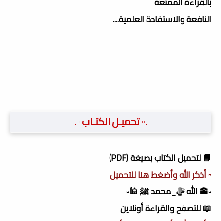
بالقراءة الممتعة
النافعة والاستفادة العلمية....
.▫️ تحميـل الكتـاب ▫️.
📘 لتحميل الكتاب بصيغة (PDF)
▫️ أذكر الله وأضغط هنا للتحميل
▫️🕋 الله ﷻ_محمد ﷺ 🕌▫️
📖 للتصفح والقراءة أونلاين