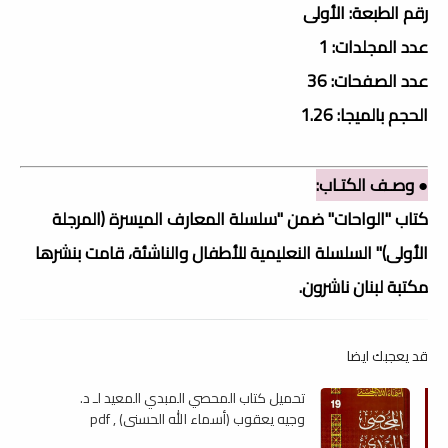
رقم الطبعة: الأولى
عدد المجلدات: 1
عدد الصفحات: 36
الحجم بالميجا: 1.26
● وصـف الكتـاب:
كتاب "الواحات" ضمن "سلسلة المعارف الميسرة (المرجلة
الأولى)" السلسلة النعليمية للأطفال والناشئة، قامت بنشرها
مكتبة لبنان ناشرون.
قد يعجبك ايضا
تحميل كتاب المحصي المبدي المعيد لـ د.
وجيه يعقوب (أسماء الله الحسنى) , pdf