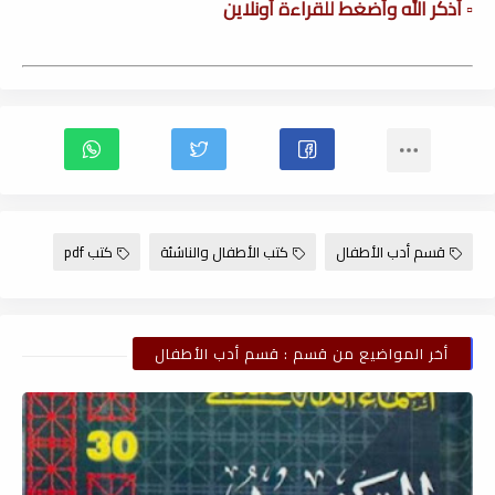
▫️ أذكر الله وأضغط للقراءة أونلاين
قسم أدب الأطفال
كتب الأطفال والناشئة
كتب pdf
أخر المواضيع من قسم : قسم أدب الأطفال