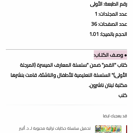
رقم الطبعة: الأولى
عدد المجلدات: 1
عدد الصفحات: 36
الحجم بالميجا: 1.01
● وصـف الكتـاب:
كتاب "القمر" ضمن "سلسلة المعارف الميسرة (المرجلة
الأولى)" السلسلة النعليمية للأطفال والناشئة، قامت بنشرها
مكتبة لبنان ناشرون.
كتب
قد يعجبك ايضا
تحميل سلسلة حكايات تراثية محبوبة لـ د. ألبير