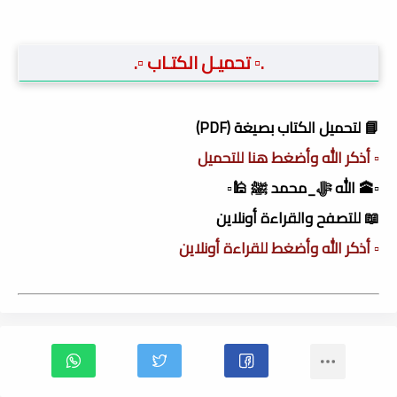
.▫️ تحميـل الكتـاب ▫️.
📘 لتحميل الكتاب بصيغة (PDF)
▫️ أذكر الله وأضغط هنا للتحميل
▫️🕋 الله ﷻ_محمد ﷺ 🕌▫️
📖 للتصفح والقراءة أونلاين
▫️ أذكر الله وأضغط للقراءة أونلاين