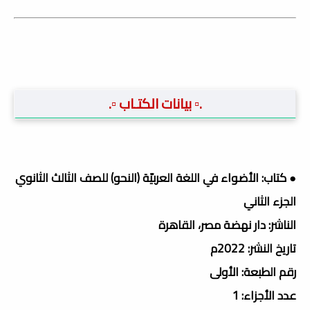
.▫️ بيانات الكتـاب ▫️.
● كتاب: الأضواء في اللغة العربيّة (النحو) للصف الثالث الثانوي
الجزء الثاني
الناشر: دار نهضة مصر، القاهرة
تاريخ النشر: 2022م
رقم الطبعة: الأولى
عدد الأجزاء: 1