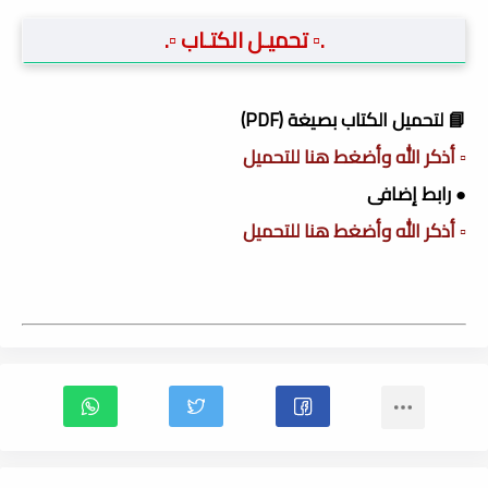
.▫️ تحميـل الكتـاب ▫️.
📘 لتحميل الكتاب بصيغة (PDF)
▫️ أذكر الله وأضغط هنا للتحميل
● رابط إضافى
▫️ أذكر الله وأضغط هنا للتحميل