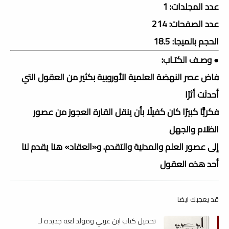
عدد المجلدات: 1
عدد الصفحات: 214
الحجم بالميجا: 18.5
● وصـف الكتـاب:
فاض عصر النهضة العلمية الأوروبية بكثير من العقول التي
أحدثت أثرًا
فكريًّا كبيرًا كان كفيلًا بأن ينقل القارة العجوز من عصور
الظلام والجهل
إلى عصور العلم والمدنية والتقدم. و«العقاد» هنا يقدم لنا
أحد هذه العقول
قد يعجبك ايضا
تحميل كتاب ابن عربي ومولد لغة جديدة لـ