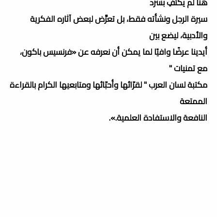
هنا لم يكتفِ بسرد
سيرة الرجل ونشأته فقط، بل تعرَّض لبعض آثاره الفكرية
والأدبية، ليضع بين
أيدينا عرضًا وافيًا لما يمكن أن نعرفه عن «فرنسيس باكون،
مع تمنيات "
مكتبة لسان العرب " لقرّائها وأحبّائها ومتابعيها الكرام بالقراءة
الممتعة
النافعة والاستفادة العلمية.».