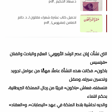
د.سعاد الحكيم , pdf
تحميل كتاب عشرة شعراء مقلون لـ د. حاتم
الضامن (مفهرس) , pdf
التي نشأت إبان عصر الرشد الأوروبي؛ العالِم والباحث والفنان
«فرنسيس
باكون». فكانت هذه النشأة عاملًا مهمًّا من عوامل تجويد
وتحسين سيرته، وصقل
فلسفته، فعاش «باكون» قريبًا من رجال المملكة البريطانية،
بحكم انتماء
والديه لحاشية بلاط الملكة في عهد «اليصابات». و«العقاد»