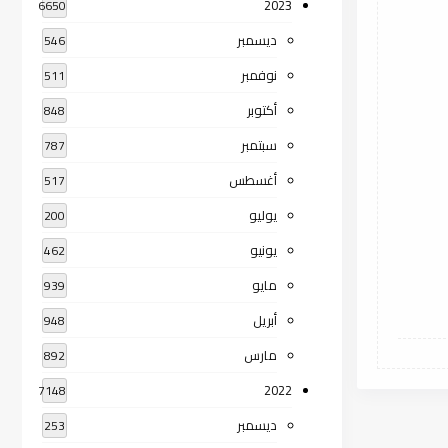
2023
6650
ديسمبر
546
نوفمبر
511
أكتوبر
848
سبتمبر
787
أغسطس
517
يوليو
200
يونيو
462
مايو
939
أبريل
948
مارس
892
2022
7148
ديسمبر
253