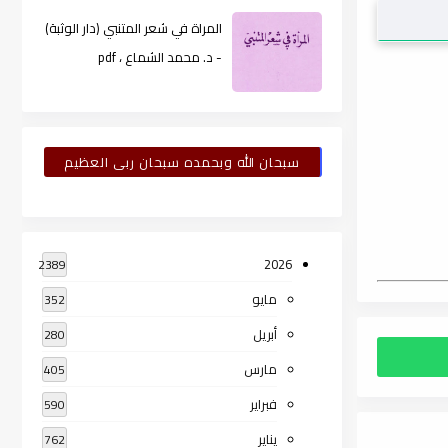
المراة في شعر المتنبي (دار الوثبة)
- د. محمد الشماع ، pdf
سبحان الله وبحمده سبحان ربى العظيم
2026
2389
مايو
352
أبريل
280
مارس
405
فبراير
590
يناير
762