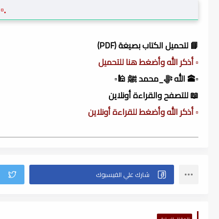
.▫
📘 لتحميل الكتاب بصيغة (PDF)
▫️ أذكر الله وأضغط هنا للتحميل
▫️🕋 الله ﷻ_محمد ﷺ 🕌▫️
📖 للتصفح والقراءة أونلاين
▫️ أذكر الله وأضغط للقراءة أونلاين