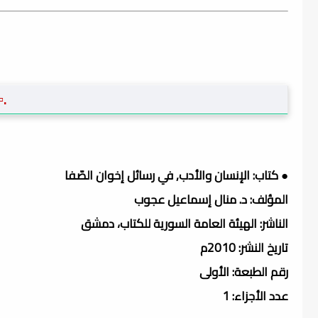
.▫
● كتاب: الإنسان والأدب, في رسائل إخوان الصّفا
المؤلف: د. منال إسماعيل عجوب
الناشر: الهيئة العامة السورية للكتاب، دمشق
تاريخ النشر: 2010م
رقم الطبعة: الأولى
عدد الأجزاء: 1