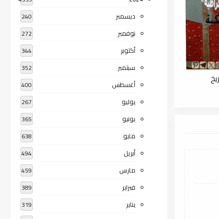
ديسمبر
240
نوفمبر
272
أكتوبر
344
سبتمبر
352
يخ
أغسطس
400
يوليو
267
يونيو
365
مايو
638
أبريل
494
مارس
459
فبراير
389
يناير
319