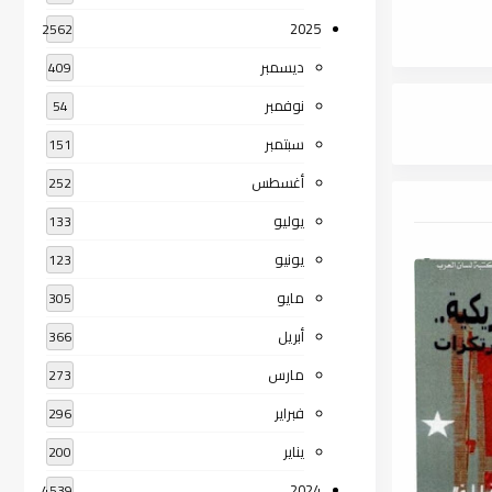
2025
2562
ديسمبر
409
نوفمبر
54
سبتمبر
151
أغسطس
252
يوليو
133
يونيو
123
مايو
305
أبريل
366
مارس
273
فبراير
296
يناير
200
2024
4539