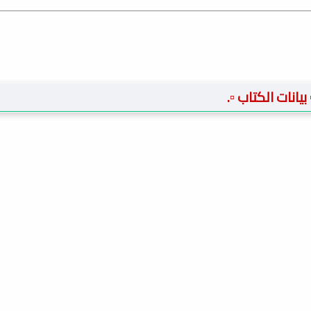
️ بيانات الكتاب ▫️.