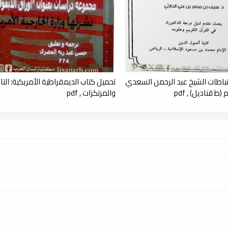
نباطات الشيخ عبد الرحمن السعدي
تحميل كتاب الديمقراطية الأمريكية؛ التار
ط قناديل) , pdf
والمرتكزات , pdf