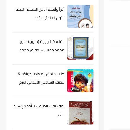
أقرأ وأتعلم (دليل المعلم) الصف
الأول الابتدائى ، pdf
القاعدة النورانية (ملون) لـ نور
محمد حقاني - تحقيق محمد
الراعى ، pdf
كتاب ملحق المعاصر كونكت 6
للصف السادس الابتدائى الترم
الأول 2024م ، pdf
كيف تقتن الصرف؟ لـ أحمد إسكندر
، pdf