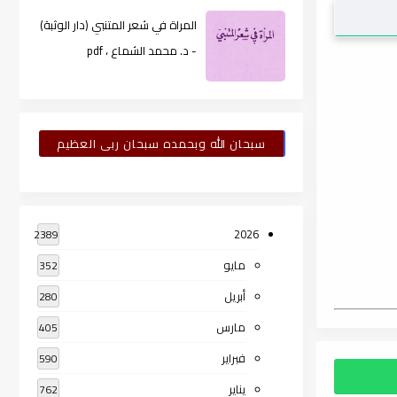
المراة في شعر المتنبي (دار الوثبة)
- د. محمد الشماع ، pdf
سبحان الله وبحمده سبحان ربى العظيم
2026
2389
مايو
352
أبريل
280
مارس
405
فبراير
590
يناير
762