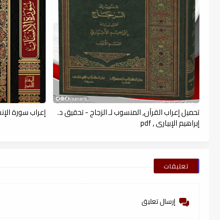
تحميل إعراب القرآن, المنسوب لـ الزجاج - تحقيق د.
إعراب سورة الإنسا
إبراهيم الإبياري , pdf
تعليقات
إرسال تعليق