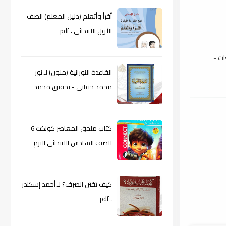
أقرأ وأتعلم (دليل المعلم) الصف
الأول الابتدائى ، pdf
ات -
القاعدة النورانية (ملون) لـ نور
محمد حقاني - تحقيق محمد
الراعى ، pdf
كتاب ملحق المعاصر كونكت 6
للصف السادس الابتدائى الترم
الأول 2024م ، pdf
كيف تقتن الصرف؟ لـ أحمد إسكندر
، pdf