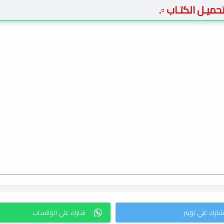
 تحميـل الكتـاب ▫️.