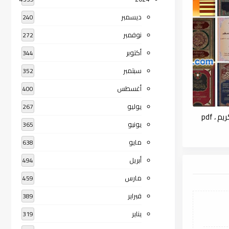
ديسمبر
240
نوفمبر
272
أكتوبر
344
سبتمبر
352
أغسطس
400
يوليو
267
، pdf
يونيو
365
مايو
638
أبريل
494
مارس
459
فبراير
389
يناير
319