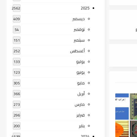
2025
2562
ديسمبر
409
نوفمبر
54
سبتمبر
151
أغسطس
252
يوليو
133
يونيو
123
مايو
305
أبريل
366
مارس
273
فبراير
296
يناير
200
2024
4539