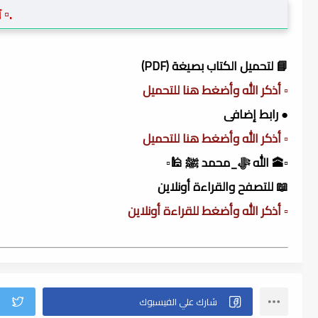
.▫️
📘 لتحميل الكتاب بصيغة (PDF)
▫️ أذكر الله وأضغط هنا للتحميل
● رابط إضافى
▫️ أذكر الله وأضغط هنا للتحميل
▫️🕋 الله ﷻ_محمد ﷺ 🕌▫️
📖 للتصفح والقراءة أونلاين
▫️ أذكر الله وأضغط للقراءة أونلاين