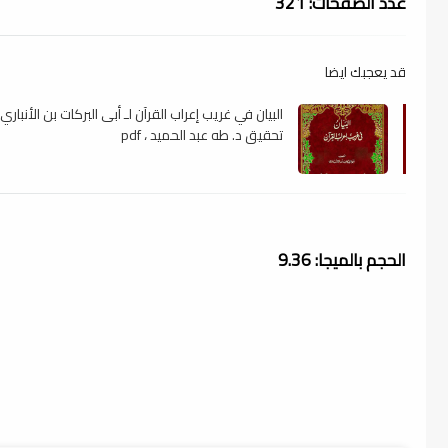
عدد الصفحات: 321
قد يعجبك ايضا
البيان في غريب إعراب القرآن لـ أبى البركات بن الأنباري 
تحقيق د. طه عبد الحميد ، pdf
الحجم بالميجا: 9.36