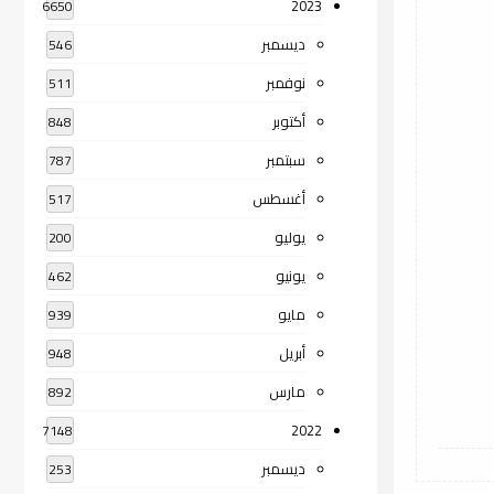
2023
6650
ديسمبر
546
نوفمبر
511
أكتوبر
848
سبتمبر
787
أغسطس
517
يوليو
200
يونيو
462
مايو
939
أبريل
948
مارس
892
2022
7148
ديسمبر
253