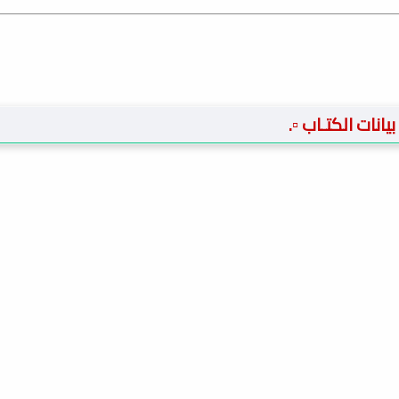
️ بيانات الكتـاب ▫️.