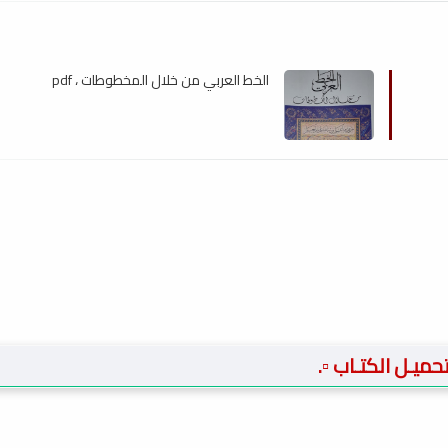
الخط العربي من خلال المخطوطات ، pdf
 تحميـل الكتـاب ▫️.