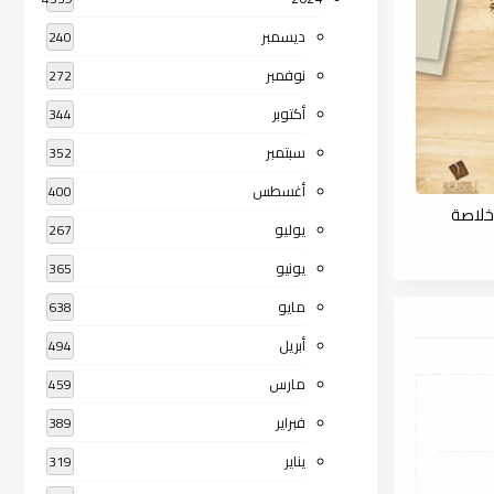
ديسمبر
240
نوفمبر
272
أكتوبر
344
سبتمبر
352
أغسطس
400
 خلاصة
يوليو
267
يونيو
365
مايو
638
أبريل
494
مارس
459
فبراير
389
يناير
319