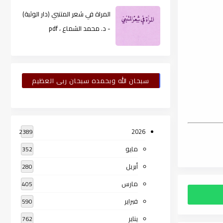
المراة في شعر المتنبي (دار الوثبة)
- د. محمد الشماع ، pdf
سبحان الله وبحمده سبحان ربى العظيم
2026
2389
مايو
352
أبريل
280
مارس
405
فبراير
590
يناير
762