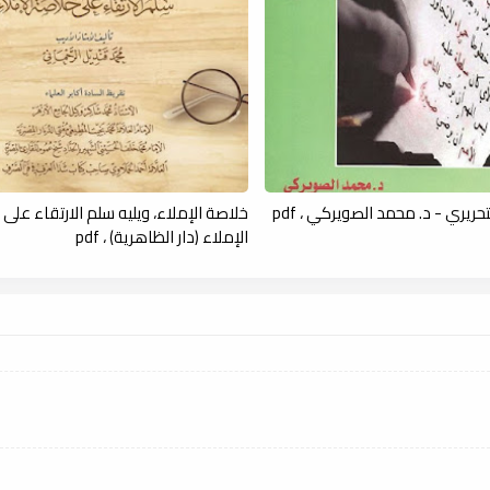
لتحريري - د. محمد الصويركي ، pdf
خلاصة الإملاء، ويليه سلم الارتقاء على
الإملاء (دار الظاهرية) ، pdf