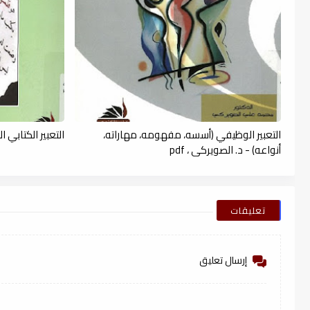
التعبير الوظيفي (أسسه، مفهومه، مهاراته،
التعبير الكتابي ا
أنواعه) - د. الصويركي ، pdf
تعليقات
إرسال تعليق