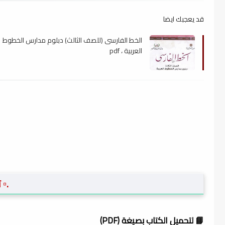
قد يعجبك ايضا
الخط الفارسى (للصف الثالث) دبلوم مدارس الخطوط
العربية ، pdf
.▫️
📘 لتحميل الكتاب بصيغة (PDF)