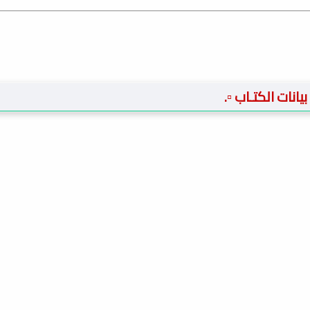
️ بيانات الكتـاب ▫️.