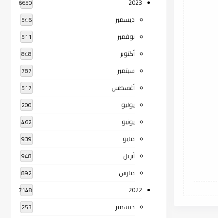
2023
6650
ديسمبر
546
نوفمبر
511
أكتوبر
848
سبتمبر
787
أغسطس
517
يوليو
200
يونيو
462
مايو
939
أبريل
948
مارس
892
2022
7148
ديسمبر
253