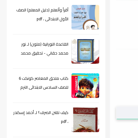
أقرأ وأتعلم (دليل المعلم) الصف
الأول الابتدائى ، pdf
القاعدة النورانية (ملون) لـ نور
محمد حقاني - تحقيق محمد
الراعى ، pdf
كتاب ملحق المعاصر كونكت 6
للصف السادس الابتدائى الترم
الأول 2024م ، pdf
كيف تقتن الصرف؟ لـ أحمد إسكندر
، pdf