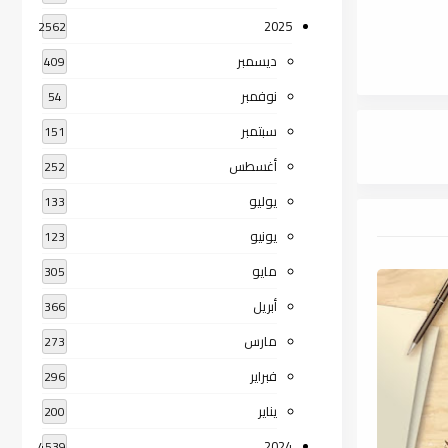
2025
2562
ديسمبر
409
نوفمبر
54
سبتمبر
151
أغسطس
252
يوليو
133
يونيو
123
مايو
305
أبريل
366
مارس
273
فبراير
296
يناير
200
2024
4539