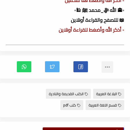
▫️ أذكر الله وأضغط هنا للتحميل
▫️🕋 الله ﷻ_محمد ﷺ 🕌▫️
📖 للتصفح والقراءة أونلاين
▫️ أذكر الله وأضغط للقراءة أونلاين
البلاغة العربية
الكتب القديمة والنادرة
قسم اللغة العربية
كتب pdf