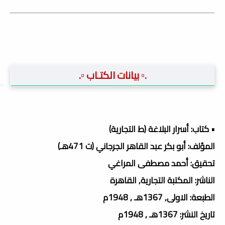
.▫️ بيانات الكتـاب ▫️.
• كتاب: أسرار البلاغة (ط التجارية)
المؤلف: أبو بكر عبد القاهر الجرجاني (ت 471هـ)
تحقيق: أحمد مصطفى المراغي
الناشر: المكتبة التجارية, القاهرة
الطبعة: الاولى, 1367هـ , 1948م
تاريخ النشر: 1367هـ , 1948م