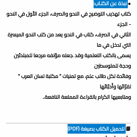
●
نبذة عن الكتـاب:
كتاب تهذيب التوضيح في النحو والصرف، الجزء الأول في النحو
- الجزء
الثاني في الصرف، كتاب في النحو يعد من كتب النحو الميسرة
التي تدخل في ما
يسمى بالكتب التعلمية وقد .جعله مؤلفه مرجعا للمبتدئين
وحجة للمتوسطين
وفائدة لكل طالب علم، مع تمنيات " مكتبة لسان العرب "
لقرّائها وأحبّائها
ومتابعيها الكرام بالقراءة الممتعة النافعة..
📘
لتحميل الكتاب بصيغة (PDF)