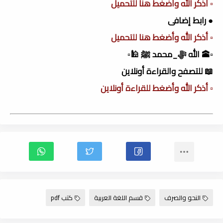
▫️ أذكر الله وأضغط هنا للتحميل
● رابط إضافى
▫️ أذكر الله وأضغط هنا للتحميل
▫️🕋 الله ﷻ_محمد ﷺ 🕌▫️
📖 للتصفح والقراءة أونلاين
▫️ أذكر الله وأضغط للقراءة أونلاين
النحو والصرف
قسم اللغة العربية
كتب pdf