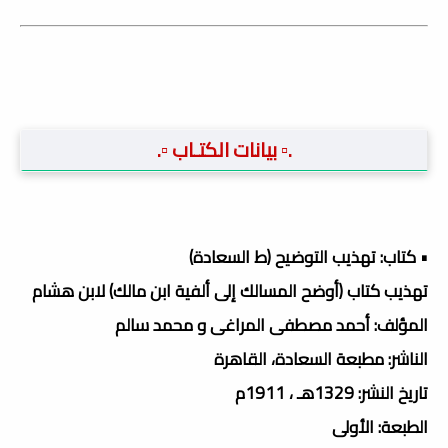
.▫️ بيانات الكتـاب ▫️.
• كتاب: تهذيب التوضيح (ط السعادة)
تهذيب كتاب (أوضح المسالك إلى ألفية ابن مالك) لابن هشام
المؤلف: أحمد مصطفى المراغى و محمد سالم
الناشر: مطبعة السعادة، القاهرة
تاريخ النشر: 1329هـ ، 1911م
الطبعة: الأولى