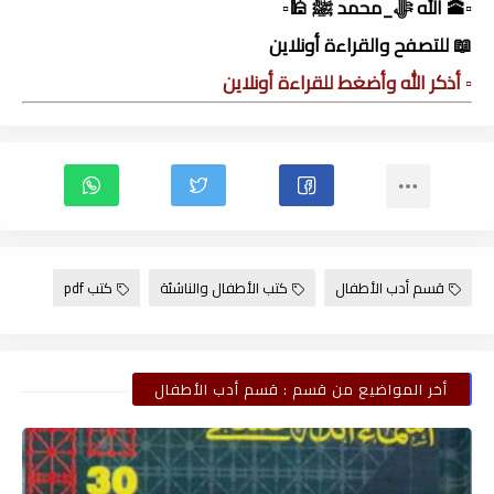
▫️🕋 الله ﷻ_محمد ﷺ 🕌▫️
📖 للتصفح والقراءة أونلاين
▫️ أذكر الله وأضغط للقراءة أونلاين
قسم أدب الأطفال
كتب الأطفال والناشئة
كتب pdf
أخر المواضيع من قسم : قسم أدب الأطفال