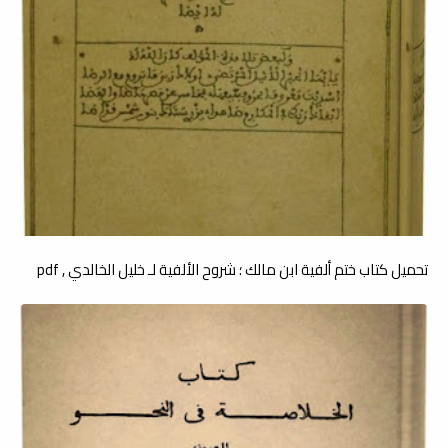
تحميل كتاب ختم ألفية ابن مالك ؛ شروح الألفية لـ خليل الخالدي , pdf