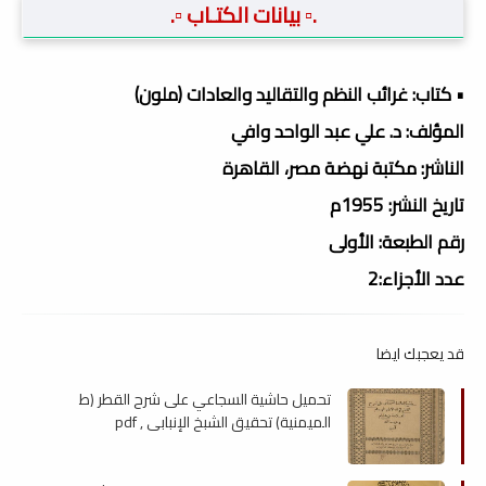
.▫️ بيانات الكتـاب ▫️.
• كتاب: غرائب النظم والتقاليد والعادات (ملون)
المؤلف: د. علي عبد الواحد وافي
الناشر: مكتبة نهضة مصر، القاهرة
تاريخ النشر: 1955م
رقم الطبعة: الأولى
عدد الأجزاء:2
قد يعجبك ايضا
تحميل حاشية السجاعي على شرح القطر (ط
الميمنية) تحقيق الشبخ الإنبابى , pdf