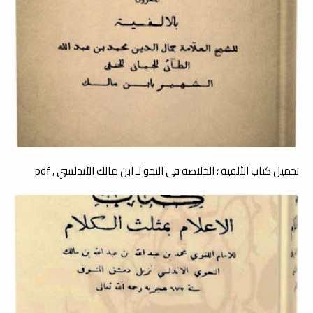
تحميل كتاب الألفية ؛ الخلاصة فى النحو لـ ابن مالك الأندلسي , pdf