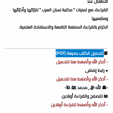
الأطفال عند
القراءة، مع تمنيات " مكتبة لسان العرب " لقرّائها وأحبّائها
ومتابعيها
الكرام بالقراءة الممتعة النافعة والاستفادة العلمية.
📘
لتحميل الكتاب بصيغة (PDF)
▫️ أذكر الله وأضغط هنا للتحميل
● رابط إضافى
▫️ أذكر الله وأضغط هنا للتحميل
▫️🕋 الله ﷻ_محمد ﷺ 🕌▫️
📖 للتصفح والقراءة أونلاين
▫️ أذكر الله وأضغط للقراءة أونلاين