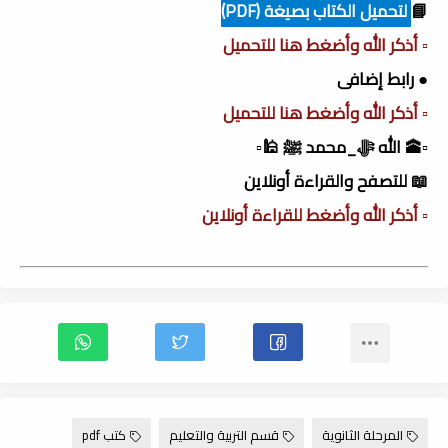
📘
لتحميل الكتاب بصيغة (PDF)
▫️ أذكر الله وأضغط هنا للتحميل
● رابط إضافى
▫️ أذكر الله وأضغط هنا للتحميل
▫️🕋 الله ﷻ_محمد ﷺ 🕌▫️
📖 للتصفح والقراءة أونلاين
▫️ أذكر الله وأضغط للقراءة أونلاين
المرحلة الثانوية
قسم التربية والتعليم
كتب pdf