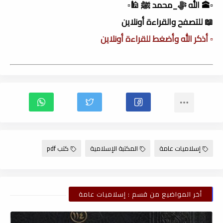
▫️🕋 الله ﷻ_محمد ﷺ 🕌▫️
📖 للتصفح والقراءة أونلاين
▫️ أذكر الله وأضغط للقراءة أونلاين
إسلاميات عامة
المكتبة الإسلامية
كتب pdf
أخر المواضيع من قسم : إسلاميات عامة