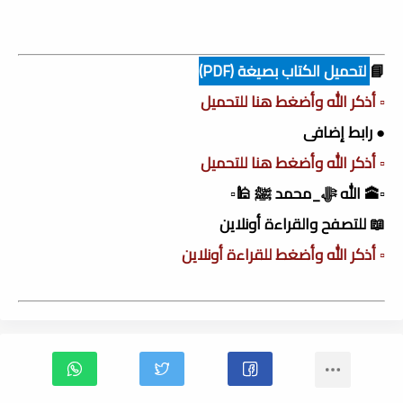
📘
لتحميل الكتاب بصيغة (PDF)
▫️ أذكر الله وأضغط هنا للتحميل
● رابط إضافى
▫️ أذكر الله وأضغط هنا للتحميل
▫️🕋 الله ﷻ_محمد ﷺ 🕌▫️
📖 للتصفح والقراءة أونلاين
▫️ أذكر الله وأضغط للقراءة أونلاين