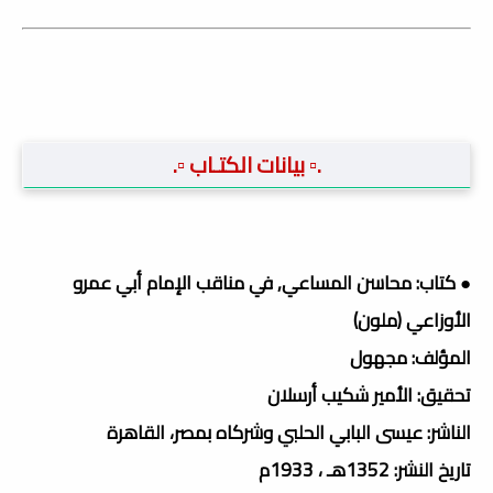
.▫️ بيانات الكتـاب ▫️.
● كتاب: محاسن المساعي, في مناقب الإمام أبي عمرو
الأوزاعي (ملون)
المؤلف: مجهول
تحقيق: الأمير شكيب أرسلان
الناشر: عيسى البابي الحلبي وشركاه بمصر، القاهرة
تاريخ النشر: 1352هـ ، 1933م