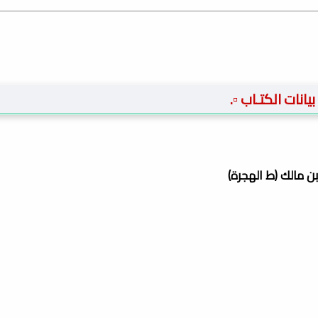
️ بيانات الكتـاب ▫️.
بن مالك (ط الهجرة)