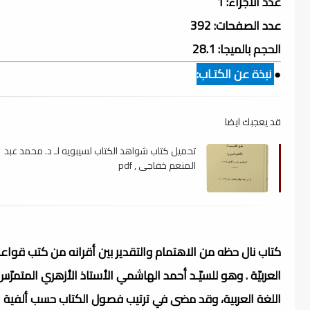
عدد الأجزاء: 1
عدد الصفحات: 392
الحجم بالميجا: 28.1
●
نبذة عن الكتـاب:
قد يعجبك ايضا
تحميل كتاب شواهد الكتاب لسيبويه لـ د. محمد عبد
المنعم خفاجى , pdf
كتاب نال حظه من الاهتمام والتقدير بين أقرانه من كتب قواعد
العربيّة . وهو للسيّـد أحمد الهاشمي الأستاذ الأزهري المتمرّ
اللغة العربية، وقد مضى في ترتيب فصول الكتاب حسب ألفية 