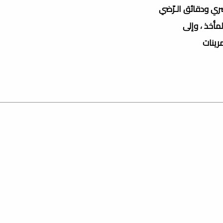
ري ودقائق الـرّضي
مأخذ ، وإلى
مرينات