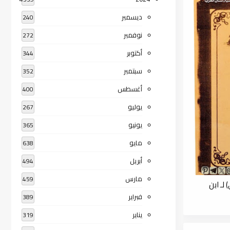
ديسمبر
240
نوفمبر
272
أكتوبر
344
سبتمبر
352
أغسطس
400
يوليو
267
يونيو
365
مايو
638
أبريل
494
مارس
459
لـ ابن
فبراير
389
يناير
319