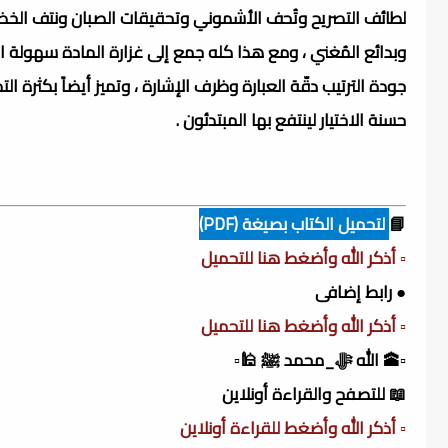
لطائف التصريح وتُحف الأشموني وتحقيقات الصبان ونتف الخض
وبدائع المُغني ، ومع هذا كله جمع إلى غزارة المادة سهولة ال
جودة الترتيب دقّة العبارة وظرف الإشارة ، وتميز أيضاً بكثرة الت
حسنة الاختيار لينتفع بها المبتدئون .
📘
لتحميل الكتاب بصيغة (PDF)
▫️ أذكر الله وأضغط هنا للتحميل
● رابط إضافى
▫️ أذكر الله وأضغط هنا للتحميل
▫️🕋 الله ﷻ_محمد ﷺ 🕌▫️
📖 للتصفح والقراءة أونلاين
▫️ أذكر الله وأضغط للقراءة أونلاين