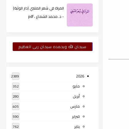
المراة في شعر المتنبي (دار الوثبة)
- د. محمد الشماع ، pdf
سبحان الله وبحمده سبحان ربى العظيم
2026
2389
مايو
352
أبريل
280
مارس
405
فبراير
590
يناير
762