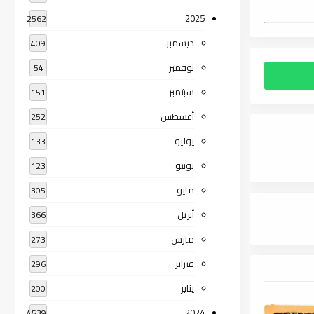
2025
2562
ديسمبر
409
نوفمبر
54
سبتمبر
151
أغسطس
252
يوليو
133
يونيو
123
مايو
305
أبريل
366
مارس
273
فبراير
296
يناير
200
2024
4539