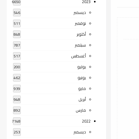
2023
6650
ديسمبر
546
نوفمبر
511
أكتوبر
848
سبتمبر
787
أغسطس
517
يوليو
200
يونيو
462
مايو
939
أبريل
948
مارس
892
2022
7148
ديسمبر
253