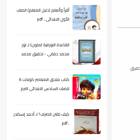
أقرأ وأتعلم (دليل المعلم) الصف
الأول الابتدائى ، pdf
القاعدة النورانية (ملون) لـ نور
محمد حقاني - تحقيق محمد
الراعى ، pdf
تحقيق
كتاب ملحق المعاصر كونكت 6
للصف السادس الابتدائى الترم
الأول 2024م ، pdf
كيف تقتن الصرف؟ لـ أحمد إسكندر
، pdf