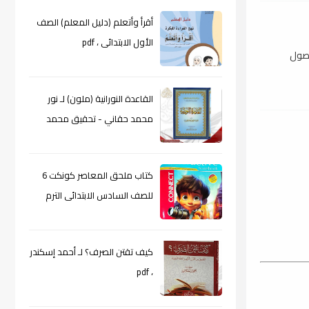
أقرأ وأتعلم (دليل المعلم) الصف
الأول الابتدائى ، pdf
أصول
القاعدة النورانية (ملون) لـ نور
محمد حقاني - تحقيق محمد
الراعى ، pdf
كتاب ملحق المعاصر كونكت 6
للصف السادس الابتدائى الترم
الأول 2024م ، pdf
كيف تقتن الصرف؟ لـ أحمد إسكندر
، pdf