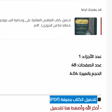
قد يعجبك ايضا
تحميل كتاب البراهين العقلية على وحدانية الرب ووج
كماله (ط ابن الجوزى) , pdf
عدد الأجزاء: 1
عدد الصفحات: 48
الحجم بالميجا: 4.04
📘
لتحميل الكتاب بصيغة (PDF)
▫️ أذكر الله وأضغط هنا للتحميل