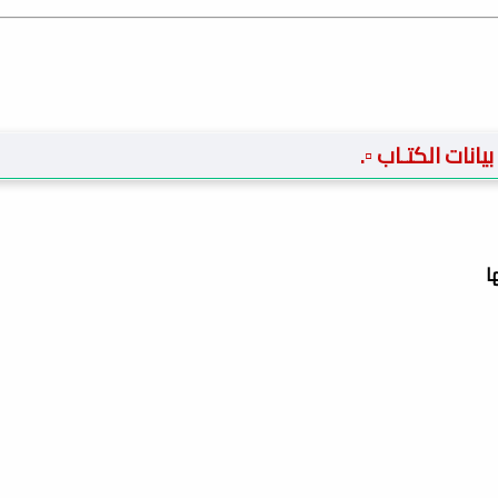
️ بيانات الكتـاب ▫️.
ا