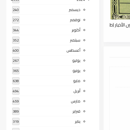
ديسمبر
240
نوفمبر
272
 الأخيار (ط
أكتوبر
344
سبتمبر
352
أغسطس
400
يوليو
267
يونيو
365
مايو
638
أبريل
494
مارس
459
فبراير
389
يناير
319