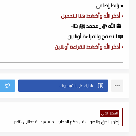
● رابط إضافى
▫️ أذكر الله وأضغط هنا للتحميل
▫️🕋 الله ﷻ_محمد ﷺ 🕌▫️
📖 للتصفح والقراءة أونلاين
▫️ أذكر الله وأضغط للقراءة أونلاين
المقال التالي
إظهار الحق والصواب في حكم الحجاب - د. سعيد القحطاني ، pdf