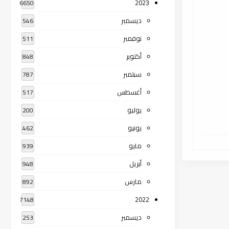
2023
6650
ديسمبر
546
نوفمبر
511
أكتوبر
848
سبتمبر
787
أغسطس
517
يوليو
200
يونيو
462
مايو
939
أبريل
948
مارس
892
2022
7148
ديسمبر
253