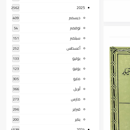
2025
2562
ديسمبر
409
نوفمبر
54
سبتمبر
151
أغسطس
252
يوليو
133
يونيو
123
مايو
305
أبريل
366
مارس
273
فبراير
296
يناير
200
2024
4539