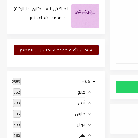
المراة في شعر المتنبي (دار الوثبة)
- د. محمد الشماع ، pdf
سبحان الله وبحمده سبحان ربى العظيم
2026
2389
مايو
352
أبريل
280
مارس
405
فبراير
590
يناير
762