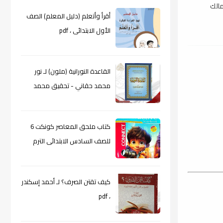
مالك
أقرأ وأتعلم (دليل المعلم) الصف
الأول الابتدائى ، pdf
القاعدة النورانية (ملون) لـ نور
محمد حقاني - تحقيق محمد
الراعى ، pdf
كتاب ملحق المعاصر كونكت 6
للصف السادس الابتدائى الترم
الأول 2024م ، pdf
كيف تقتن الصرف؟ لـ أحمد إسكندر
، pdf