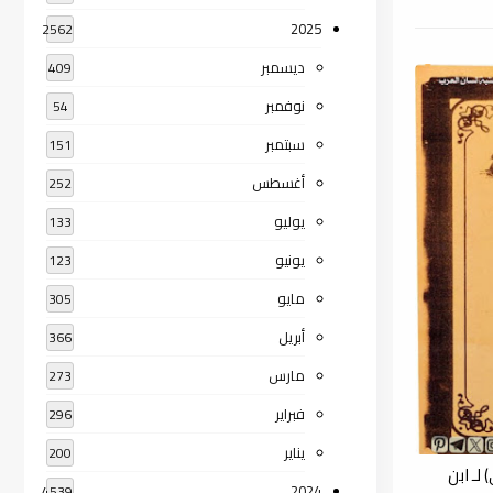
2025
2562
ديسمبر
409
نوفمبر
54
سبتمبر
151
أغسطس
252
يوليو
133
يونيو
123
مايو
305
أبريل
366
مارس
273
فبراير
296
يناير
200
لـ ابن
2024
4539