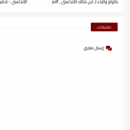
بالواو والياء لـ ابن مالك الأندلسي , pdf
الأندلسي - تحقيق
تعليقات
إرسال تعليق