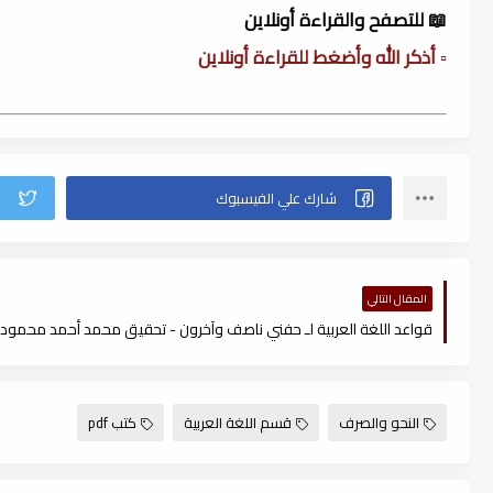
📖 للتصفح والقراءة أونلاين
▫️ أذكر الله وأضغط للقراءة أونلاين
المقال التالي
قواعد اللغة العربية لـ حفني ناصف وآخرون - تحقيق محمد أحمد محمود ، df
النحو والصرف
قسم اللغة العربية
كتب pdf