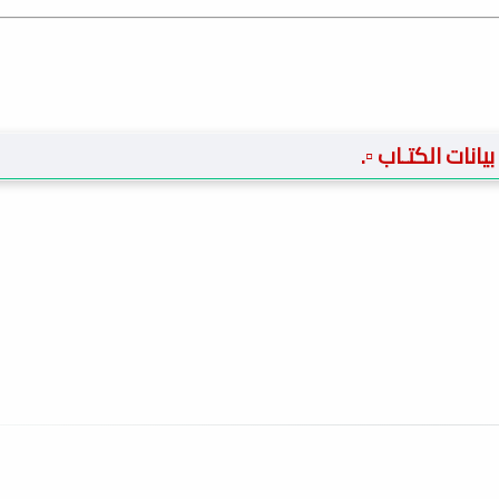
️ بيانات الكتـاب ▫️.