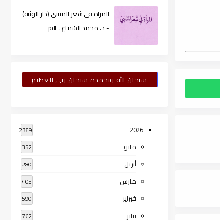
المراة في شعر المتنبي (دار الوثبة)
- د. محمد الشماع ، pdf
سبحان الله وبحمده سبحان ربى العظيم
2026
2389
مايو
352
أبريل
280
مارس
405
فبراير
590
يناير
762