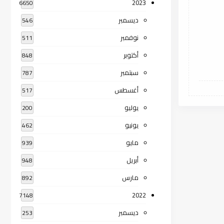
2023
6650
ديسمبر
546
نوفمبر
511
أكتوبر
848
سبتمبر
787
أغسطس
517
يوليو
200
يونيو
462
مايو
939
أبريل
948
مارس
892
2022
7148
ديسمبر
253