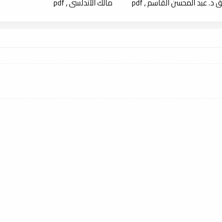
 د. عبد المحسن القاسم , pdf
مالك الأندلسي , pdf