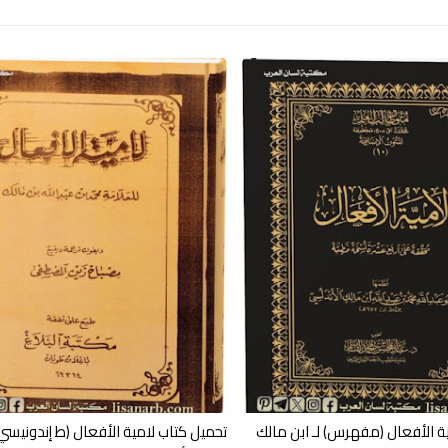
ة الأفعال (مفهرس) لـ ابن مالك
تحميل كتاب لامية الأفعال (ط إندونيسي) 