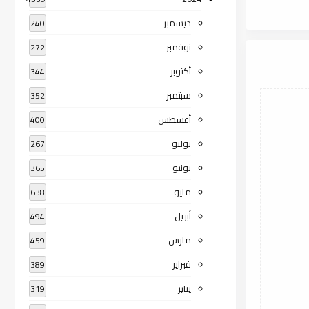
ديسمبر
240
نوفمبر
272
أكتوبر
344
سبتمبر
352
أغسطس
400
يوليو
267
يونيو
365
مايو
638
أبريل
494
مارس
459
فبراير
389
يناير
319