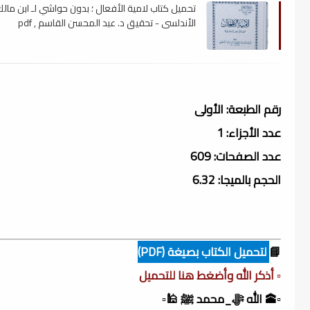
تحميل كتاب لامية الأفعال ؛ بدون حواشي لـ ابن مال
الأندلسي - تحقيق د. عبد المحسن القاسم , pdf
رقم الطبعة: الأولى
عدد الأجزاء: 1
عدد الصفحات: 609
الحجم بالميجا: 6.32
📘
لتحميل الكتاب بصيغة (PDF)
▫️ أذكر الله وأضغط هنا للتحميل
▫️🕋 الله ﷻ_محمد ﷺ 🕌▫️