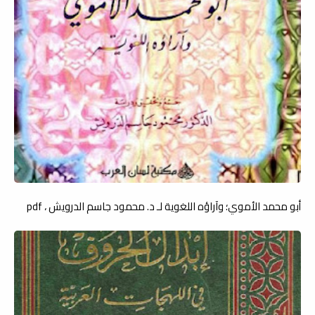
أبو محمد الأموي؛ وآراؤه اللغوية لـ د. محمود جاسم الدرويش ، pdf