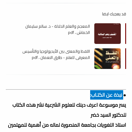
قد يعجبك ايضا
المعجم والعلم الدلالة - د. سالم سليمان
الخماش ، pdf
اللفظ والمعنى بين الأيديولوجيا والتأسيس
المعرفي للعلم - طارق النعمان ، pdf
●
نبذة عن الكتـاب:
يسر موسوعة اعرف دينك للعلوم الشرعية نشر هذه الكتاب
للدكتور السيد خضر
استاذ اللغويات بجامعة المنصورة لماله من أهمية للمهتمين