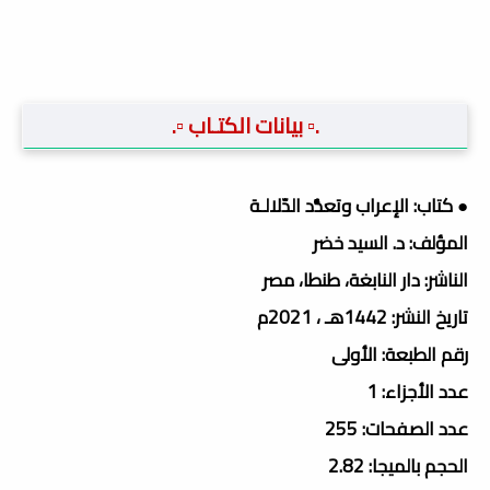
.▫️ بيانات الكتـاب ▫️.
● كتاب: الإعراب وتعدُّد الدّلالـة
المؤلف: د. السيد خضر
الناشر: دار النابغة، طنطا، مصر
تاريخ النشر: 1442هـ ، 2021م
رقم الطبعة: الأولى
عدد الأجزاء: 1
عدد الصفحات: 255
الحجم بالميجا: 2.82