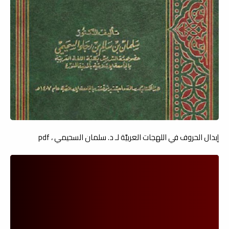
إبدال الحروف في اللهجات العربيَّة لـ د. سلمان السحيمي ، pdf