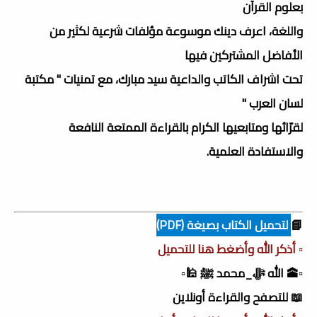
بعلوم القرآن
واللغة، اعرف دينك موسوعة مؤلفات شرعية لكثير من
الأفاضل المشتركين فيها
تحت اشراف الكاتب والداعية سيد مبارك، مع تمنيات " مكتبة
لسان العرب "
لقرّائها ومتابعيها الكرام بالقراءة الممتعة النافعة
والاستفادة العلمية.
📘
لتحميل الكتاب بصيغة (PDF)
▫️ أذكر الله وأضغط هنا للتحميل
▫️🕋 الله ﷻ_محمد ﷺ 🕌▫️
📖 للتصفح والقراءة أونلاين