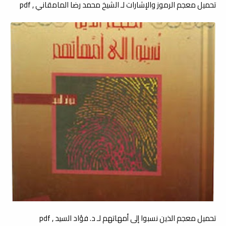
تحميل معجم الرموز والإشارات لـ الشيخ محمد رضا المامقاني , pdf
تحميل معجم الذين نسبوا إلى أمهاتهم لـ د. فؤاد السيد , pdf