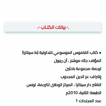
.▫️ بيانات الكتـاب ▫️.
● كتاب: القاموس الموسوعي للتداولية (ط سيناترا)
المؤلف: جاك موشلر ، آن ريبول
ترجمة: مجموعة باحثين
إشراف: عز الدين المجدوب
الناشر: دار سيناترا ، المركز الوطنى للترجمة، تونس
الطبعة: الثانية، 2010م
عدد المجلدات: 1