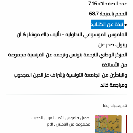
عدد الصفحات: 716
الحجم بالميجا: 68.7
●
نبذة عن الكتـاب:
القاموس الموسوعي للتداولية - تأليف جاك موشلر & آن
ريبول، صدر عن
المركز الوطني للترجمة بتونس وترجمه عن الفرنسية مجموعة
من الأساتذة
والباحثين من الجامعة التونسية بإشراف عز الدين المجدوب
ومراجعة خالد
قد يعجبك ايضا
تحميل قاموس الأدب العربي الحديث لـ
مجموعة من الباحثين , pdf