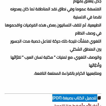
جدل يتعلق بمهام
الفلسفة عموما وفي نطاق نقد المناطقة لما كان يعدونه
نقصا في الالسنية
الطبيعية. ثم تلقف اللسانيون بعض هذه الفرضيات واقحموها
في وصف النظام
اللغوي فنشأت نتيجة ذلك حركة تفاعل خصبة مدت الجسور
بين المنطق الشكلي
والوصف اللغوي، مع تمنيات " مكتبة لسان العرب " لقرّائها
وأحبّائها
ومتابعيها الكرام بالقراءة الممتعة النافعة.
📘
لتحميل الكتاب بصيغة (PDF)
▫️ أذكر الله وأضغط هنا للتحميل