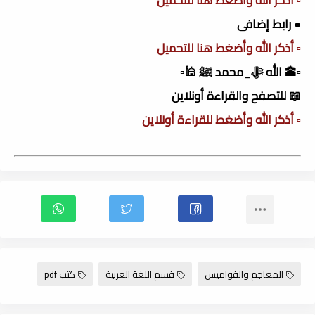
● رابط إضافى
▫️ أذكر الله وأضغط هنا للتحميل
▫️🕋 الله ﷻ_محمد ﷺ 🕌▫️
📖 للتصفح والقراءة أونلاين
▫️ أذكر الله وأضغط للقراءة أونلاين
المعاجم والقواميس
قسم اللغة العربية
كتب pdf