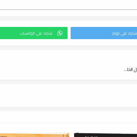
الأجوبة المفيدة عن أسئلة المناهج الجديدة لـ صالح الفوزان - تحقيق جمال الحارثى ، pdf