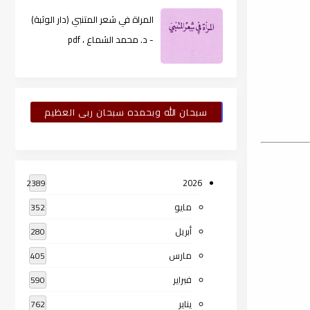
المراة في شعر المتنبي (دار الوثبة)
- د. محمد الشماع ، pdf
سبحان الله وبحمده سبحان ربى العظيم
2026
2389
مايو
352
أبريل
280
مارس
405
فبراير
590
يناير
762