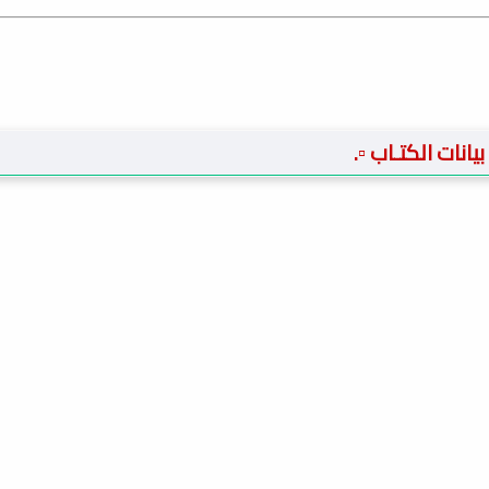
️ بيانات الكتـاب ▫️.