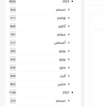
2023
6650
ديسمبر
546
نوفمبر
511
أكتوبر
848
سبتمبر
787
أغسطس
517
يوليو
200
يونيو
462
مايو
939
أبريل
948
مارس
892
2022
7148
ديسمبر
253