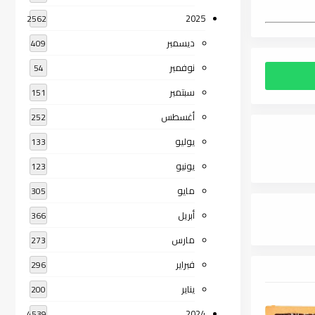
2025
2562
ديسمبر
409
نوفمبر
54
سبتمبر
151
أغسطس
252
يوليو
133
يونيو
123
مايو
305
أبريل
366
مارس
273
فبراير
296
يناير
200
2024
4539