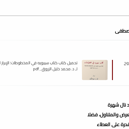
 مصطفى
روح
تحميل كتاب كتاب سيبويه في المخطوطات؛ الإبراز ا
لـ د. محمد خليل الزروق , pdf
د نال شهرة
رض والمتناول، فضلا
درة على العطاء