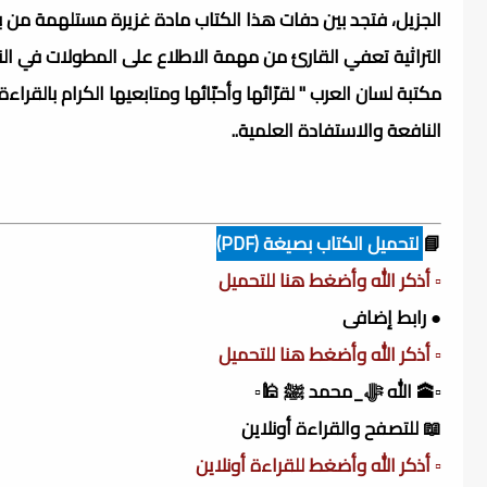
الجزيل، فتجد بين دفات هذا الكتاب مادة غزيرة مستلهمة من 
التراثية تعفي القارئ من مهمة الاطلاع على المطولات في الن
مكتبة لسان العرب " لقرّائها وأحبّائها ومتابعيها الكرام بالقراء
النافعة والاستفادة العلمية..
📘
لتحميل الكتاب بصيغة (PDF)
▫️ أذكر الله وأضغط هنا للتحميل
● رابط إضافى
▫️ أذكر الله وأضغط هنا للتحميل
▫️🕋 الله ﷻ_محمد ﷺ 🕌▫️
📖 للتصفح والقراءة أونلاين
▫️ أذكر الله وأضغط للقراءة أونلاين