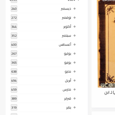
ديسمبر
240
نوفمبر
272
أكتوبر
344
سبتمبر
352
أغسطس
400
يوليو
267
يونيو
365
مايو
638
أبريل
494
مارس
459
لـ ابن
فبراير
389
يناير
319