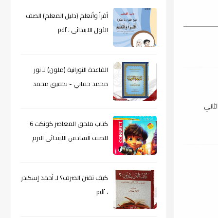
أقرأ وأتعلم (دليل المعلم) الصف
الأول الابتدائى ، pdf
القاعدة النورانية (ملون) لـ نور
محمد حقاني - تحقيق محمد
الراعى ، pdf
لثاني
كتاب ملحق المعاصر كونكت 6
للصف السادس الابتدائى الترم
الأول 2024م ، pdf
كيف تقتن الصرف؟ لـ أحمد إسكندر
، pdf