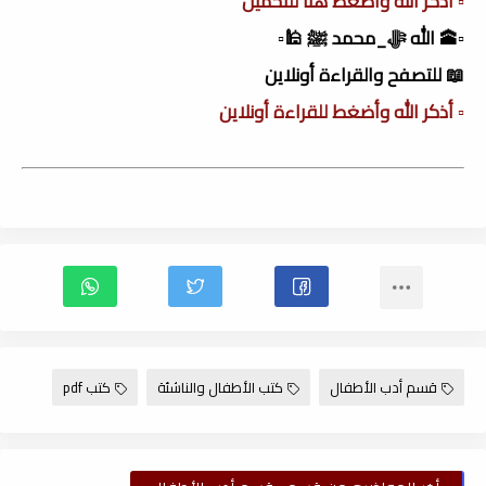
▫️ أذكر الله وأضغط هنا للتحميل
▫️🕋 الله ﷻ_محمد ﷺ 🕌▫️
📖 للتصفح والقراءة أونلاين
▫️ أذكر الله وأضغط للقراءة أونلاين
قسم أدب الأطفال
كتب الأطفال والناشئة
كتب pdf