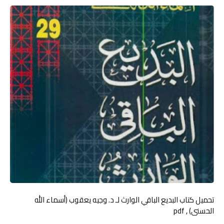
تحميل كتاب البديع الباقي الوارث لـ د. وجيه يعقوب (أسماء الله
الحسنى) , pdf