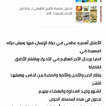
تحميل سلسلة التاريخ الطبيعي لـ نخبة من
الأدباء (ليديبرد) , pdf
الأخلاق أهميـه عظمـى فـي حياة الإنسان، فبها يعيش حياته
السعيدة فـي
الدنيـا ويـنـال الأجر العظيـم فـي الآخـرة، وبانتشار الأخلاق
الفاضلة
ينتشر الخيـر والأمـن والألفة والمحبـة بيـن النـاس، وبغيابهـا
تنتشـر
الشـرور وتزيـد العـداوة والبغضـاء بينهـم.
تجدون في هذه السلسلة، الحرص