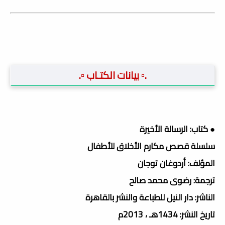
.▫️ بيانات الكتـاب ▫️.
● كتاب: الرسالة الأخيرة
سلسلة قصص مكارم الأخلاق للأطفال
المؤلف: أردوغان توجان
ترجمة: رضوى محمد صالح
الناشر: دار النيل للطباعة والنشر بالقاهرة
تاريخ النشر: 1434هـ ، 2013م