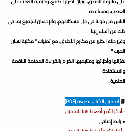
على ملازمة الصدق، وبيان أضرار الطمع، وكيفية التغلب على
الغضب، ومساعدة
الناس من حولنا في حل مشكلاتهم، والإحسان للجميع بما في
ذلك من أساء إلينا
وغير ذلك الكثير من مكارم الأخلاق، مع تمنيات " مكتبة لسان
العرب "
لقرّائها وأحبّائها ومتابعيها الكرام بالقراءة الممتعة النافعة
والاستفادة
العلمية..
📘
لتحميل الكتاب بصيغة (PDF)
▫️ أذكر الله وأضغط هنا للتحميل
● رابط إضافى